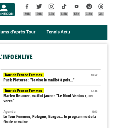
Menu
Facebook
Twitter
Instagram
Tik Tok
Youtube
Dailymotion
Threads
NNEXION
89k
29k
12k
6.5k
53k
1.5k
3k
riums d'après Tour
Tennis Actu
L'INFO EN LIVE
Tour de France Femmes
13:52
Puck Pieterse : "Je vise le maillot à pois..."
Tour de France Femmes
13:36
Marlen Reusser, maillot jaune : "Le Mont Ventoux, on
verra"
Agenda
13:13
Le Tour Femmes, Pologne, Burgos… le programme de la
fin de semaine