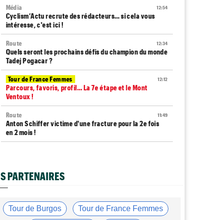
Média
12:54
Cyclism’Actu recrute des rédacteurs… si cela vous
intéresse, c'est ici !
Route
12:34
Quels seront les prochains défis du champion du monde
Tadej Pogacar ?
Tour de France Femmes
12:12
Parcours, favoris, profil… La 7e étape et le Mont
Ventoux !
Route
11:49
Anton Schiffer victime d'une fracture pour la 2e fois
en 2 mois !
Route
11:29
Gesink : "Quand j'ai intégré le peloton, le dopage était
monnaie courante"
S PARTENAIRES
Tour de France Femmes
11:12
Le Court-Pienaar : "J’étais à la limite de mes forces..."
Tour de Burgos
Tour de France Femmes
Tour d'Espagne
10:56