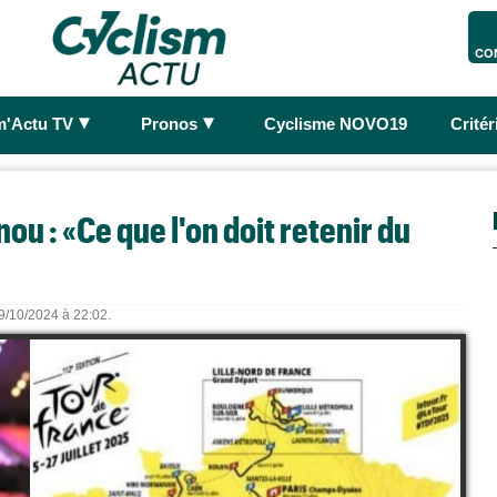
CO
►
►
m'Actu TV
Pronos
Cyclisme NOVO19
Crité
ou : «Ce que l'on doit retenir du
29/10/2024 à 22:02.