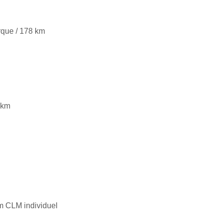
rque / 178 km
 km
m CLM individuel