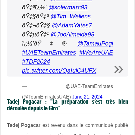
ðŸ‡ªï¿½'
@solermarc93
ðŸ‡§ðŸ‡ª
@Tim_Wellens
ðŸ‡¬ðŸ‡§
@AdamYates7
ðŸ‡µðŸ‡¹
@JooAlmeida98
ï¿½'ðŸ‡®
@TamauPogi
#UAETeamEmirates
#WeAreUAE
#TDF2024
pic.twitter.com/QaIulC4UFX
— @UAE-TeamEmirates
(@TeamEmiratesUAE)
June 21, 2024
Tadej Pogacar : "La préparation s’est très bien
déroulée depuis le Giro"
Tadej Pogacar
est revenu dans le communiqué publié