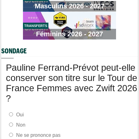
Masculins 2026 - 2027
Route
17:58
Romain Bardet à l'hôpital après une chute dans la descente du
Mont Ventoux
TRANSFERTS
Tour de Pologne
17:56
Féminins 2026 - 2027
Jan Christen : "J'ai dû me retenir pour ne pas attaquer trop tôt"
Tour de France Femmes
17:42
SONDAGE
Kasia Niewiadoma fait coup double sur la 7e étape
Tour de Pologne
17:28
Pauline Ferrand-Prévot peut-elle
Joao Almeida a abandonné après une nouvelle chute
conserver son titre sur le Tour de
France Femmes avec Zwift 2026
?
Oui
Non
Ne se prononce pas