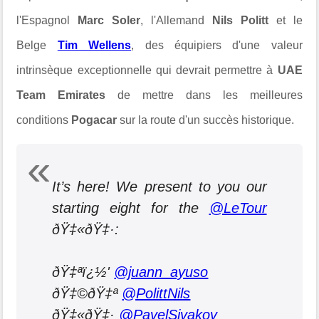
l'Espagnol
Marc Soler
, l'Allemand
Nils Politt
et le
Belge
Tim Wellens
, des équipiers d'une valeur
intrinsèque exceptionnelle qui devrait permettre à
UAE
Team Emirates
de mettre dans les meilleures
conditions
Pogacar
sur la route d'un succès historique.
It’s here! We present to you our
starting eight for the
@LeTour
ðŸ‡«ðŸ‡·:
ðŸ‡ªï¿½'
@juann_ayuso
ðŸ‡©ðŸ‡ª
@PolittNils
ðŸ‡«ðŸ‡·
@PavelSivakov