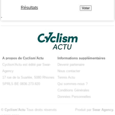
Résultats
-
A propos de Cyclism'Actu
Informations supplémentaires
Cyclism'Actu est édité par Swar-
Devenir partenaire
Agency
Nous contacter
17 rue de la Suarlée, 5080 Rhisnes
Tennis Actu
SPRLS BE 0836.273.820
Qui sommes-nous ?
Conditions Générales
Données Personnelles
© Cyclism'Actu
Tous droits réservés
Produit par
Swar Agency
.