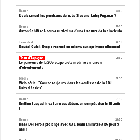
Route
22:50
Quels seront les prochains défis du Slovène Tadej Pogacar ?
Route
22:30
Anton Schiffer à nouveau victime d'une fracture de la clavicule
Transfert
22:10
Soudal Quick-Step a recruté un talentueux sprinteur allemand
Tour d'Espagne
21:50
Le parcours de la 20e étape a été modifié en raison
d'éboulements
Média
21:30
Web-série : "Course toujours, dans les coulisses de la FDJ
United Series"
Route
21:10
Émilien Jacquelin va faire ses débuts en compétition le 16 août
!
Route
20:50
Isaac Del Toro a prolongé avec UAE Team Emirates-XRG pour 5
ans !