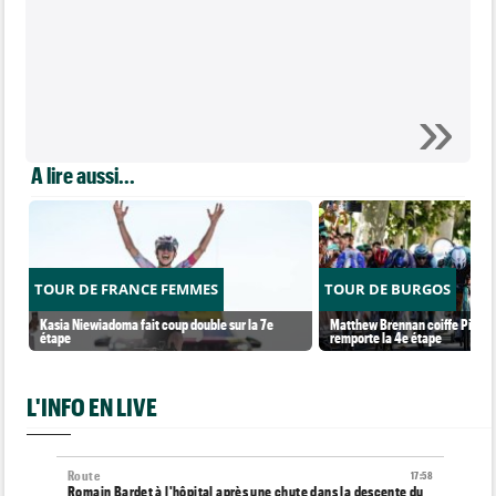
A lire aussi...
TOUR DE FRANCE FEMMES
TOUR DE BURGOS
Kasia Niewiadoma fait coup double sur la 7e
Matthew Brennan coiffe Pithie s
étape
remporte la 4e étape
L'INFO EN LIVE
Route
17:58
Romain Bardet à l'hôpital après une chute dans la descente du