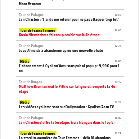
Mont Ventoux
Tour de Pologne
17:56
Jan Christen : "J'ai dû me retenir pour ne pas attaquer trop tôt"
Tour de France Femmes
17:42
Kasia Niewiadoma fait coup double sur la 7e étape
Tour de Pologne
17:28
Joao Almeida a abandonné après une nouvelle chute
Média
17:03
L'abonnement à Cyclism'Actu sans pub ni pop up : 9,99€ pour 1
an
Tour de Burgos
16:42
Matthew Brennan coiffe Pithie sur la ligne et remporte la 4e
étape
Média
16:38
Les vidéos cyclisme sont sur Dailymotion : Cyclism'Actu TV
Tour de Pologne
16:33
Jan Christen s'offre la 5e étape, trois français dans le top 5
Tour de France Femmes
16:24
La startlist complète du Tour Femmes... déjà 16 abandons