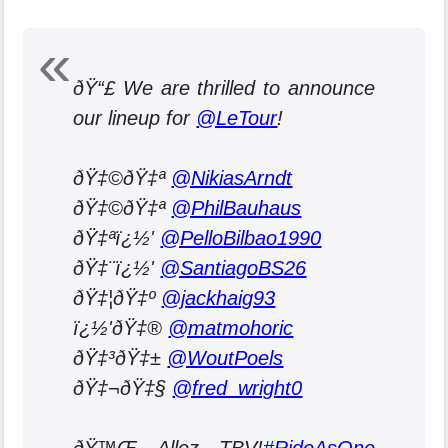
ðŸ“£ We are thrilled to announce
our lineup for
@LeTour
!
ðŸ‡©ðŸ‡ª
@NikiasArndt
ðŸ‡©ðŸ‡ª
@PhilBauhaus
ðŸ‡ªï¿½'
@PelloBilbao1990
ðŸ‡¨ï¿½'
@SantiagoBS26
ðŸ‡¦ðŸ‡º
@jackhaig93
ï¿½'ðŸ‡®
@matmohoric
ðŸ‡³ðŸ‡±
@WoutPoels
ðŸ‡¬ðŸ‡§
@fred_wright0