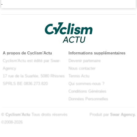
-
A propos de Cyclism'Actu
Informations supplémentaires
Cyclism'Actu est édité par Swar-
Devenir partenaire
Agency
Nous contacter
17 rue de la Suarlée, 5080 Rhisnes
Tennis Actu
SPRLS BE 0836.273.820
Qui sommes-nous ?
Conditions Générales
Données Personnelles
© Cyclism'Actu
Tous droits réservés
Produit par
Swar Agency
.
©2008-2026