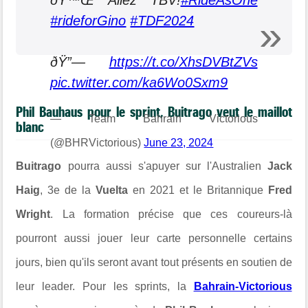
ðŸ™Œ Allez TBV!
#RideAsOne
#rideforGino
#TDF2024
ðŸ”—
https://t.co/XhsDVBtZVs
pic.twitter.com/ka6Wo0Sxm9
Phil Bauhaus pour le sprint, Buitrago veut le maillot
— Team Bahrain Victorious
blanc
(@BHRVictorious)
June 23, 2024
Buitrago
pourra aussi s'apuyer sur l'Australien
Jack
Haig
, 3e de la
Vuelta
en 2021 et le Britannique
Fred
Wright
. La formation précise que ces coureurs-là
pourront aussi jouer leur carte personnelle certains
jours, bien qu'ils seront avant tout présents en soutien de
leur leader. Pour les sprints, la
Bahrain-Victorious