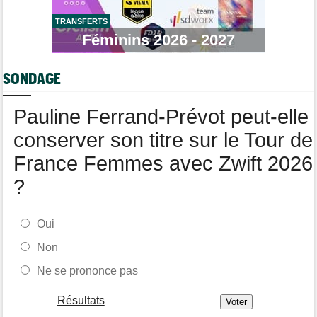
Le Tour Femmes, Pologne, Burgos… le programme de la fin de
semaine
TRANSFERTS
Féminins 2026 - 2027
Média
12:54
Cyclism’Actu recrute des rédacteurs… si cela vous intéresse,
c'est ici !
SONDAGE
Route
12:34
Quels seront les prochains défis du champion du monde Tadej
Pauline Ferrand-Prévot peut-elle
Pogacar ?
conserver son titre sur le Tour de
France Femmes avec Zwift 2026
?
Oui
Non
Ne se prononce pas
Résultats