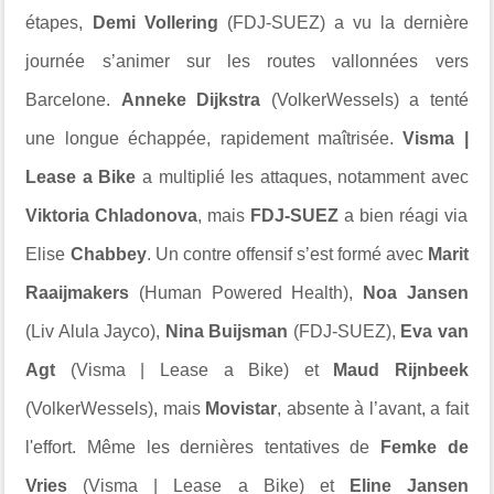
étapes,
Demi Vollering
(FDJ-SUEZ) a vu la dernière
journée s’animer sur les routes vallonnées vers
Barcelone.
Anneke Dijkstra
(VolkerWessels) a tenté
une longue échappée, rapidement maîtrisée.
Visma |
Lease a Bike
a multiplié les attaques, notamment avec
Viktoria Chladonova
, mais
FDJ-SUEZ
a bien réagi via
Elise
Chabbey
. Un contre offensif s’est formé avec
Marit
Raaijmakers
(Human Powered Health),
Noa Jansen
(Liv Alula Jayco),
Nina Buijsman
(FDJ-SUEZ),
Eva van
Agt
(Visma | Lease a Bike) et
Maud Rijnbeek
(VolkerWessels), mais
Movistar
, absente à l’avant, a fait
l'effort. Même les dernières tentatives de
Femke de
Vries
(Visma | Lease a Bike) et
Eline Jansen