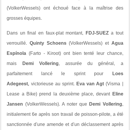
(VolkerWessels) ont échoué face à la maîtrise des
grosses équipes.
Dans un final en faux-plat montant,
FDJ-SUEZ
a tout
verrouillé.
Quinty Schoens
(VolkerWessels) et
Agua
Espínola
(Farto - Kiroot) ont bien tenté leur chance,
mais
Demi Vollering
, assurée du général, a
parfaitement lancé le sprint pour
Loes
Adegeest,
victorieuse au sprint.
Eva van Agt
(Visma |
Lease a Bike) prend la deuxième place, devant
Eline
Jansen
(VolkerWessels). A noter que
Demi Vollering
,
initialement 6e après son travail de poisson-pilote, a été
sanctionnée d'une amende et d'un déclassement après