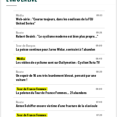
Média
09:53
Web-série : "Course toujours, dans les coulisses de la FDJ
United Series"
Route
09:26
Robert Gesink : "Le cyclisme moderne est bien plus propre..."
Tour de Burgos
09:00
La poisse continue pour Jarno Widar, contraint à l'abandon
Média
08:40
Les vidéos de cyclisme sont sur Dailymotion : Cyclism'Actu TV
Route
08:20
Un espoir de 16 ans très lourdement blessé, percuté par une
voiture !
Tour de France Femmes
08:00
La peloton du Tour de France Femmes... 21 abandons
Route
07:40
Anton Schiffer encore victime d'une fracture de la clavicule
Tour de France Femmes
07:20