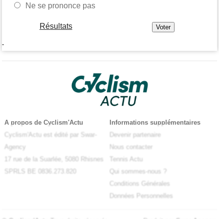
Ne se prononce pas
Résultats
-
A propos de Cyclism'Actu
Informations supplémentaires
Cyclism'Actu est édité par Swar-
Devenir partenaire
Agency
Nous contacter
17 rue de la Suarlée, 5080 Rhisnes
Tennis Actu
SPRLS BE 0836.273.820
Qui sommes-nous ?
Conditions Générales
Données Personnelles