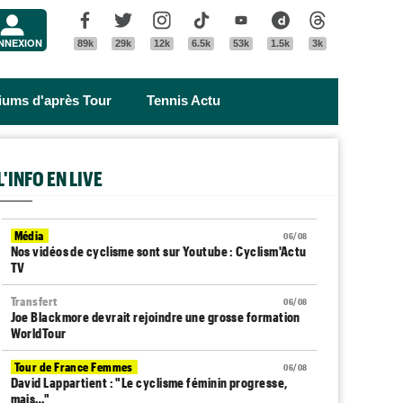
Menu
Facebook
Twitter
Instagram
Tik Tok
Youtube
Dailymotion
Threads
NNEXION
89k
29k
12k
6.5k
53k
1.5k
3k
riums d'après Tour
Tennis Actu
L'INFO EN LIVE
Média
06/08
Nos vidéos de cyclisme sont sur Youtube : Cyclism'Actu
TV
Transfert
06/08
Joe Blackmore devrait rejoindre une grosse formation
WorldTour
Tour de France Femmes
06/08
David Lappartient : "Le cyclisme féminin progresse,
mais…"