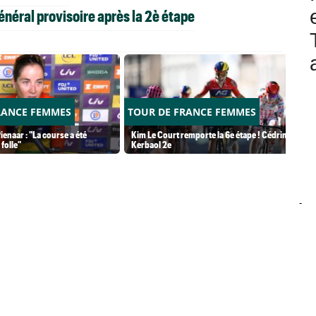
néral provisoire après la 2è étape
RANCE FEMMES
TOUR DE FRANCE FEMMES
ienaar : "La course a été
Kim Le Court remporte la 6e étape ! Cédrine
folle"
Kerbaol 2e
-