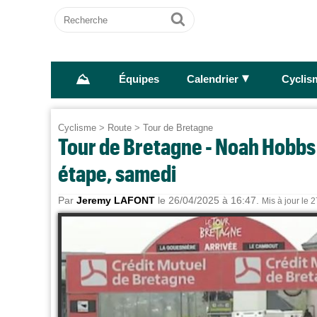
Recherche
Ok
⛰
►
Équipes
Calendrier
Cyclis
Cyclisme
>
Route
>
Tour de Bretagne
Tour de Bretagne - Noah Hobbs a
étape, samedi
Par
Jeremy LAFONT
le 26/04/2025 à 16:47.
Mis à jour le 