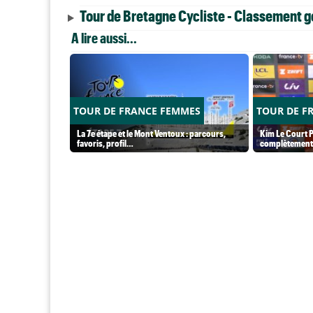
Tour de Bretagne Cycliste - Classement gé
A lire aussi...
TOUR DE FRANCE FEMMES
TOUR DE F
La 7e étape et le Mont Ventoux : parcours,
Kim Le Court P
favoris, profil…
complètement 