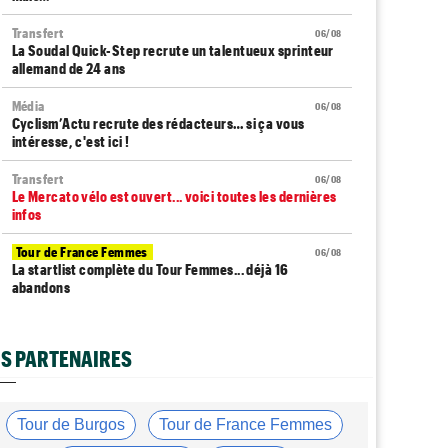
Transfert
06/08
La Soudal Quick-Step recrute un talentueux sprinteur
allemand de 24 ans
Média
06/08
Cyclism’Actu recrute des rédacteurs… si ça vous
intéresse, c'est ici !
Transfert
06/08
Le Mercato vélo est ouvert... voici toutes les dernières
infos
Tour de France Femmes
06/08
La startlist complète du Tour Femmes... déjà 16
abandons
Tour de France Femmes
06/08
La 7e étape et le Mont Ventoux : parcours, favoris,
S PARTENAIRES
profil…
Tour du Portugal
06/08
La surprise Francisco Campos remporte la 1ère étape
Tour de Burgos
Tour de France Femmes