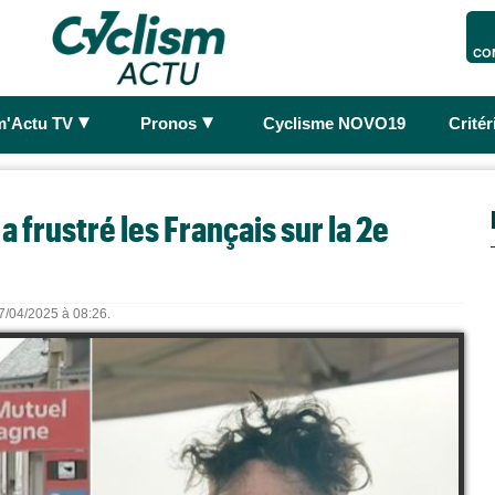
CO
►
►
m'Actu TV
Pronos
Cyclisme NOVO19
Crité
 frustré les Français sur la 2e
27/04/2025 à 08:26.