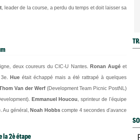
t
, leader de la course, a perdu du temps et doit laisser sa
TR
um
ligne, deux coureurs du CIC-U Nantes.
Ronan Augé
et
t 3e.
Hue
était échappé mais a été rattrapé à quelques
Thom Van der Werf
(Development Team Picnic PostNL)
Development).
Emmanuel Houcou
, sprinteur de l'équipe
e. Au général,
Noah Hobbs
compte 4 secondes d'avance
SO
e la 2è étape