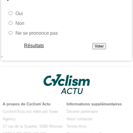
Oui
Non
Ne se prononce pas
Résultats
-
A propos de Cyclism'Actu
Informations supplémentaires
Cyclism'Actu est édité par Swar-
Devenir partenaire
Agency
Nous contacter
17 rue de la Suarlée, 5080 Rhisnes
Tennis Actu