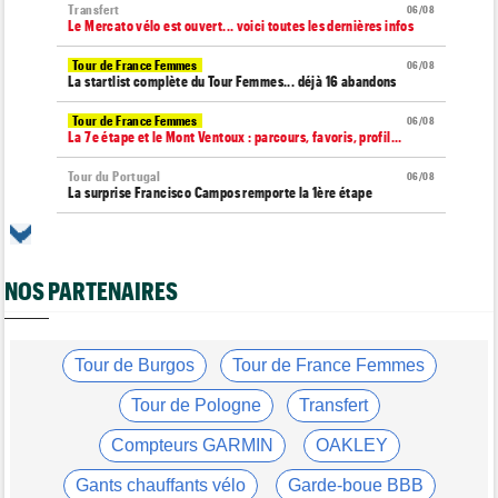
Transfert
06/08
Le Mercato vélo est ouvert... voici toutes les dernières infos
Tour de France Femmes
06/08
La startlist complète du Tour Femmes... déjà 16 abandons
Tour de France Femmes
06/08
La 7e étape et le Mont Ventoux : parcours, favoris, profil…
Tour du Portugal
06/08
La surprise Francisco Campos remporte la 1ère étape
Tour de Pologne
06/08
Bart Lemmen : "J'attendais cette 1ère victoire depuis
longtemps"
NOS PARTENAIRES
Tour de France Femmes
06/08
Marlen Reusser : "Le Mont Ventoux... on verra"
Tour de France Femmes
Tour de Burgos
Tour de France Femmes
06/08
Kim Le Court Pienaar : "La course a été complètement folle"
Tour de Pologne
Transfert
Route
06/08
Isaac Del Toro prolonge avec UAE Team Emirates-XRG jusqu'en
Compteurs GARMIN
OAKLEY
2031
Gants chauffants vélo
Garde-boue BBB
Tour de Burgos
06/08