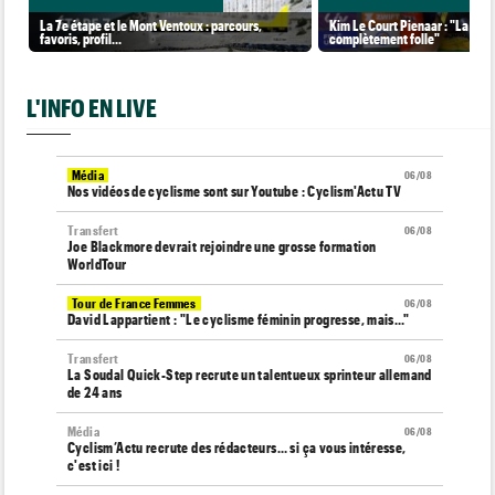
La 7e étape et le Mont Ventoux : parcours,
Kim Le Court Pienaar : "La cour
favoris, profil…
complètement folle"
L'INFO EN LIVE
Média
06/08
Nos vidéos de cyclisme sont sur Youtube : Cyclism'Actu TV
Transfert
06/08
Joe Blackmore devrait rejoindre une grosse formation
WorldTour
Tour de France Femmes
06/08
David Lappartient : "Le cyclisme féminin progresse, mais…"
Transfert
06/08
La Soudal Quick-Step recrute un talentueux sprinteur allemand
de 24 ans
Média
06/08
Cyclism’Actu recrute des rédacteurs… si ça vous intéresse,
c'est ici !