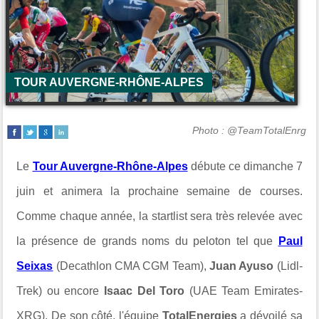
TOUR AUVERGNE-RHÔNE-ALPES
Photo : @TeamTotalEnrg
Le
Tour Auvergne-Rhône-Alpes
débute ce dimanche 7
juin et animera la prochaine semaine de courses.
Comme chaque année, la startlist sera très relevée avec
la présence de grands noms du peloton tel que
Paul
Seixas
(Decathlon CMA CGM Team),
Juan Ayuso
(Lidl-
Trek) ou encore
Isaac Del Toro
(UAE Team Emirates-
XRG). De son côté, l'équipe
TotalEnergies
a dévoilé sa