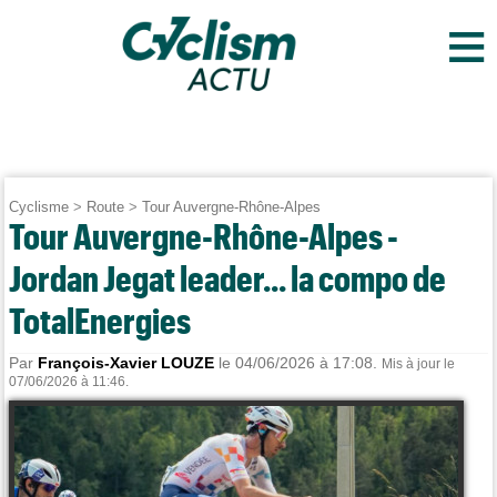
≡
Cyclisme
>
Route
>
Tour Auvergne-Rhône-Alpes
Tour Auvergne-Rhône-Alpes -
Jordan Jegat leader... la compo de
TotalEnergies
Par
François-Xavier LOUZE
le 04/06/2026 à 17:08.
Mis à jour le
07/06/2026 à 11:46.