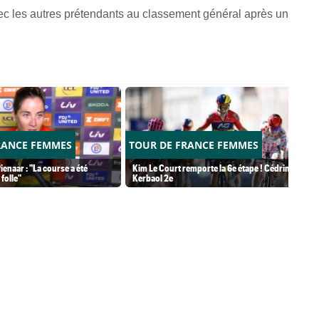
 avec les autres prétendants au classement général après un
RANCE FEMMES
TOUR DE FRANCE FEMMES
ienaar : "La course a été
Kim Le Court remporte la 6e étape ! Cédrine
folle"
Kerbaol 2e