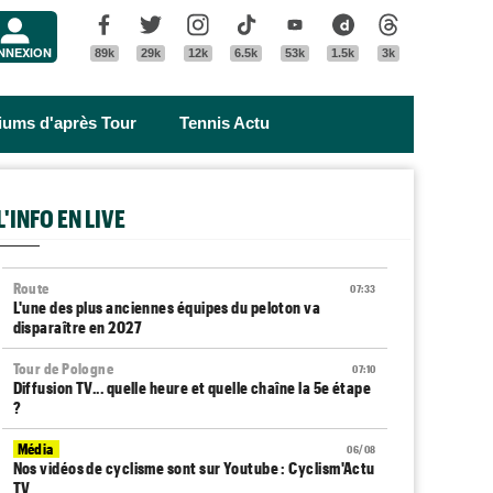
Menu
Facebook
Twitter
Instagram
Tik Tok
Youtube
Dailymotion
Threads
NNEXION
89k
29k
12k
6.5k
53k
1.5k
3k
riums d'après Tour
Tennis Actu
L'INFO EN LIVE
Route
07:33
L'une des plus anciennes équipes du peloton va
disparaître en 2027
Tour de Pologne
07:10
Diffusion TV... quelle heure et quelle chaîne la 5e étape
?
Média
06/08
Nos vidéos de cyclisme sont sur Youtube : Cyclism'Actu
TV