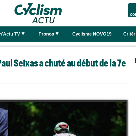
CO
►
►
m'Actu TV
Pronos
Cyclisme NOVO19
Crité
ul Seixas a chuté au début de la 7e