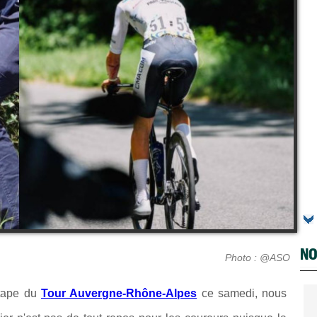
NO
Photo : @ASO
étape du
Tour Auvergne-Rhône-Alpes
ce samedi, nous