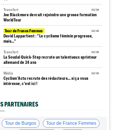
Transfert
06/08
Joe Blackmore devrait rejoindre une grosse formation
WorldTour
Tour de France Femmes
06/08
David Lappartient : "Le cyclisme féminin progresse,
mais…"
Transfert
06/08
La Soudal Quick-Step recrute un talentueux sprinteur
allemand de 24 ans
Média
06/08
Cyclism’Actu recrute des rédacteurs… si ça vous
intéresse, c'est ici !
Transfert
06/08
Le Mercato vélo est ouvert... voici toutes les dernières
S PARTENAIRES
infos
Tour de France Femmes
06/08
La startlist complète du Tour Femmes... déjà 16
Tour de Burgos
Tour de France Femmes
abandons