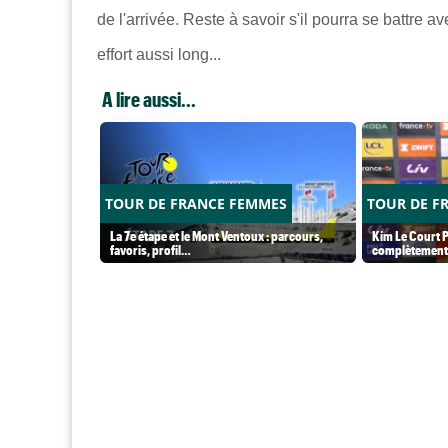
de l'arrivée. Reste à savoir s'il pourra se battre
effort aussi long...
A lire aussi...
TOUR DE FRANCE FEMMES
TOUR DE F
La 7e étape et le Mont Ventoux : parcours,
Kim Le Court P
favoris, profil…
complètement 