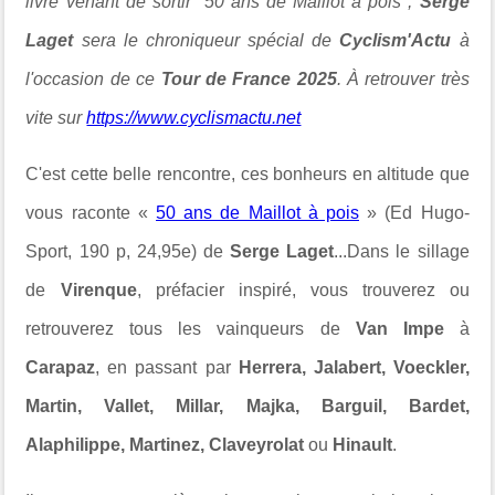
livre venant de sortir "50 ans de Maillot à pois",
Serge
Laget
sera le chroniqueur spécial de
Cyclism'Actu
à
l'occasion de ce
Tour de France 2025
. À retrouver très
vite sur
https://www.cyclismactu.net
C'est cette belle rencontre, ces bonheurs en altitude que
vous raconte «
50 ans de Maillot à pois
» (Ed Hugo-
Sport, 190 p, 24,95e) de
Serge Laget
...Dans le sillage
de
Virenque
, préfacier inspiré, vous trouverez ou
retrouverez tous les vainqueurs de
Van Impe
à
Carapaz
, en passant par
Herrera, Jalabert, Voeckler,
Martin, Vallet, Millar, Majka, Barguil, Bardet,
Alaphilippe, Martinez, Claveyrolat
ou
Hinault
.