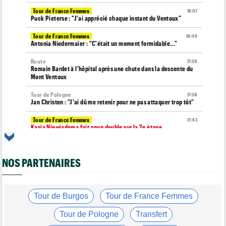
Tour de France Femmes
18:57
Puck Pieterse : "J'ai apprécié chaque instant du Ventoux"
Tour de France Femmes
18:40
Antonia Niedermaier : "C'était un moment formidable..."
Route
17:58
Romain Bardet à l'hôpital après une chute dans la descente du
Mont Ventoux
Tour de Pologne
17:56
Jan Christen : "J'ai dû me retenir pour ne pas attaquer trop tôt"
Tour de France Femmes
17:42
Kasia Niewiadoma fait coup double sur la 7e étape
Tour de Pologne
17:28
Joao Almeida a abandonné après une nouvelle chute
NOS PARTENAIRES
Média
17:03
L'abonnement à Cyclism'Actu sans pub ni pop up : 9,99€ pour 1
an
Tour de Burgos
Tour de France Femmes
Média
16:38
Les vidéos cyclisme sont sur Dailymotion : Cyclism'Actu TV
Tour de Pologne
Transfert