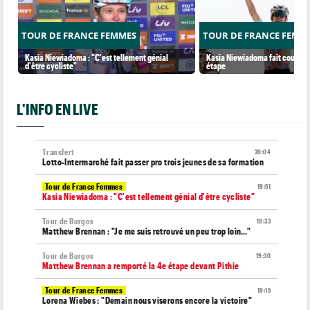
TOUR DE FRANCE FEMMES
TOUR DE FRANCE FEMM
Kasia Niewiadoma : "C'est tellement génial
Kasia Niewiadoma fait coup dou
d'être cycliste"
étape
L'INFO EN LIVE
Transfert
20:04
Lotto-Intermarché fait passer pro trois jeunes de sa formation
Tour de France Femmes
19:51
Kasia Niewiadoma : "C'est tellement génial d'être cycliste"
Tour de Burgos
19:33
Matthew Brennan : "Je me suis retrouvé un peu trop loin…"
Tour de Burgos
19:30
Matthew Brennan a remporté la 4e étape devant Pithie
Tour de France Femmes
19:15
Lorena Wiebes : "Demain nous viserons encore la victoire"