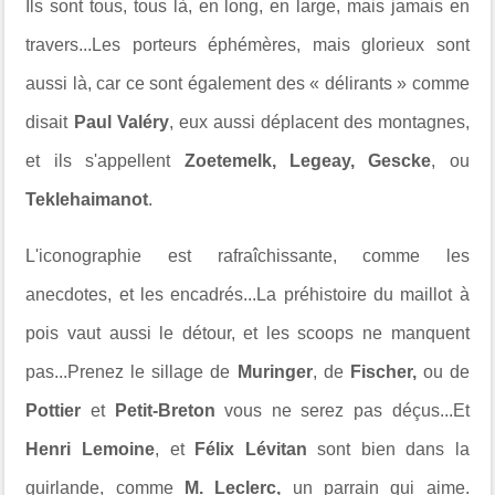
Ils sont tous, tous là, en long, en large, mais jamais en
travers...Les porteurs éphémères, mais glorieux sont
aussi là, car ce sont également des « délirants » comme
disait
Paul Valéry
, eux aussi déplacent des montagnes,
et ils s'appellent
Zoetemelk, Legeay, Gescke
, ou
Teklehaimanot
.
L'iconographie est rafraîchissante, comme les
anecdotes, et les encadrés...La préhistoire du maillot à
pois vaut aussi le détour, et les scoops ne manquent
pas...Prenez le sillage de
Muringer
, de
Fischer,
ou de
Pottier
et
Petit-Breton
vous ne serez pas déçus...Et
Henri Lemoine
, et
Félix Lévitan
sont bien dans la
guirlande, comme
M. Leclerc,
un parrain qui aime.