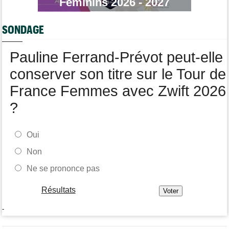
Féminins 2026 - 2027
Jan Christen : "J'ai dû me retenir pour ne pas attaquer trop tôt"
Tour de France Femmes
17:42
SONDAGE
Kasia Niewiadoma fait coup double sur la 7e étape
Tour de Pologne
17:28
Pauline Ferrand-Prévot peut-elle
Joao Almeida a abandonné après une nouvelle chute
conserver son titre sur le Tour de
France Femmes avec Zwift 2026
?
Oui
Non
Ne se prononce pas
Résultats
-