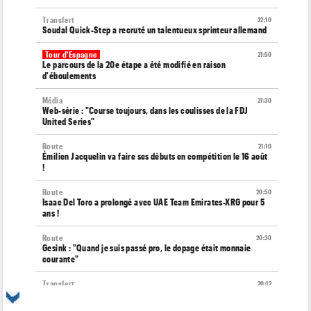
Transfert
22:10
Soudal Quick-Step a recruté un talentueux sprinteur allemand
Tour d'Espagne
21:50
Le parcours de la 20e étape a été modifié en raison
d'éboulements
Média
21:30
Web-série : "Course toujours, dans les coulisses de la FDJ
United Series"
Route
21:10
Émilien Jacquelin va faire ses débuts en compétition le 16 août
!
Route
20:50
Isaac Del Toro a prolongé avec UAE Team Emirates-XRG pour 5
ans !
Route
20:30
Gesink : "Quand je suis passé pro, le dopage était monnaie
courante"
Transfert
20:12
Le Mercato vélo est ouvert... toutes les dernières infos et
rumeurs