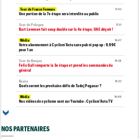
Tour de France Femmes
17:43
Une portion de la 7e étape sera interdite au public
Tour de Pologne
17:11
Bart Lemmen fait coup double sur la 4e étape, UAE déçoit !
Média
16:47
Votre abonnement à Cyclism'Actu sans pub ni pop up : 9,99€
pour 1 an
Tour de Burgos
16:38
Felix Gall remporte la 3e étape et prend les commandes du
général
Route
16:22
Quels seront les prochains défis de Tadej Pogacar ?
Média
16:00
Nos vidéos de cyclisme sont sur Youtube : Cyclism'Actu TV
Route
15:37
Un Allemand de la Visma victime d'une fracture pour la 2e fois
en 2 mois !
NOS PARTENAIRES
Route
15:18
Blessé, le Belge Toon Aerts, a mis un terme à sa saison 2026