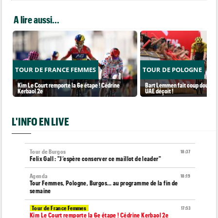
A lire aussi...
TOUR DE FRANCE FEMMES
TOUR DE POLOGNE
Kim Le Court remporte la 6e étape ! Cédrine
Bart Lemmen fait coup double s
Kerbaol 2e
UAE déçoit !
L'INFO EN LIVE
Tour de Burgos
18:37
Felix Gall : "J’espère conserver ce maillot de leader"
Agenda
18:19
Tour Femmes, Pologne, Burgos… au programme de la fin de
semaine
Tour de France Femmes
17:53
Kim Le Court remporte la 6e étape ! Cédrine Kerbaol 2e