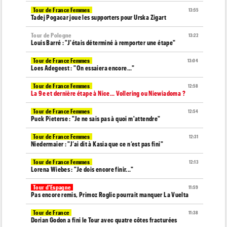
Tour de France Femmes
13:55
Tadej Pogacar joue les supporters pour Urska Zigart
Tour de Pologne
13:22
Louis Barré : "J'étais déterminé à remporter une étape"
Tour de France Femmes
13:04
Loes Adegeest : "On essaiera encore..."
Tour de France Femmes
12:58
La 9e et dernière étape à Nice... Vollering ou Niewiadoma ?
Tour de France Femmes
12:54
Puck Pieterse : "Je ne sais pas à quoi m'attendre"
Tour de France Femmes
12:31
Niedermaier : "J’ai dit à Kasia que ce n’est pas fini"
Tour de France Femmes
12:13
Lorena Wiebes : "Je dois encore finir..."
Tour d'Espagne
11:59
Pas encore remis, Primoz Roglic pourrait manquer La Vuelta
Tour de France
11:38
Dorian Godon a fini le Tour avec quatre côtes fracturées