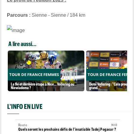
Parcours
:
Sienne - Sienne / 184 km
A lire aussi...
TOUR DE FRANCE FEMMES
TOUR DE FRANCE FEMM
La 9e et dernière étape à Nice... Vollering ou
Demi Vollering : "Cela prouve q
Niewiadoma ?
grand..."
L'INFO EN LIVE
Route
14:13
Quels seront les prochains défis de l'insatiable Tadej Pogacar ?