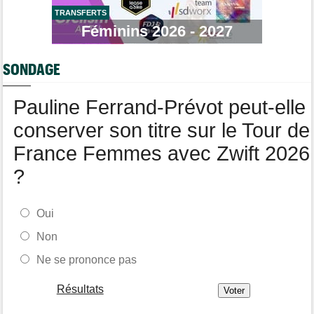
Tour de Burgos
09:00
La poisse continue pour Jarno Widar, contraint à l'abandon
TRANSFERTS
Féminins 2026 - 2027
Média
08:40
Les vidéos de cyclisme sont sur Dailymotion : Cyclism'Actu TV
SONDAGE
Pauline Ferrand-Prévot peut-elle
conserver son titre sur le Tour de
France Femmes avec Zwift 2026
?
Oui
Non
Ne se prononce pas
Résultats