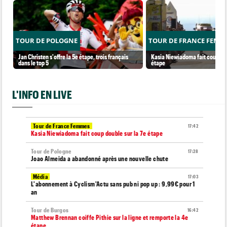
TOUR DE POLOGNE
TOUR DE FRANCE FEMM
Jan Christen s'offre la 5e étape, trois français
Kasia Niewiadoma fait coup dou
dans le top 5
étape
L'INFO EN LIVE
Tour de France Femmes
17:42
Kasia Niewiadoma fait coup double sur la 7e étape
Tour de Pologne
17:28
Joao Almeida a abandonné après une nouvelle chute
Média
17:03
L'abonnement à Cyclism'Actu sans pub ni pop up : 9,99€ pour 1
an
Tour de Burgos
16:42
Matthew Brennan coiffe Pithie sur la ligne et remporte la 4e
étape