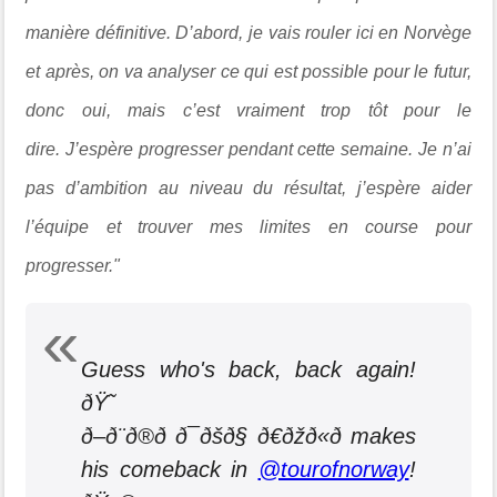
manière définitive. D’abord, je vais rouler ici en Norvège
et après, on va analyser ce qui est possible pour le futur,
donc oui, mais c’est vraiment trop tôt pour le
dire.
J’espère progresser pendant cette semaine. Je n’ai
pas d’ambition au niveau du résultat, j’espère aider
l’équipe et trouver mes limites en course pour
progresser."
Guess who's back, back again!
ðŸ˜
ð–ð¨ð®ð­ ð¯ðšð§ ð€ðžð«ð­ makes
his comeback in
@tourofnorway
!