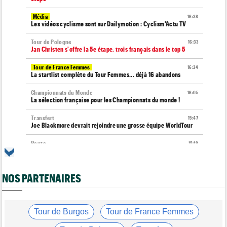
Média
16:38
Les vidéos cyclisme sont sur Dailymotion : Cyclism'Actu TV
Tour de Pologne
16:33
Jan Christen s'offre la 5e étape, trois français dans le top 5
Tour de France Femmes
16:24
La startlist complète du Tour Femmes... déjà 16 abandons
Championnats du Monde
16:05
La sélection française pour les Championnats du monde !
Transfert
15:47
Joe Blackmore devrait rejoindre une grosse équipe WorldTour
Route
15:19
Émilien Jacquelin va faire ses débuts sur la Polynormande, le 16
août !
NOS PARTENAIRES
Tour de France Femmes
15:00
Horaires et chaînes… La diffusion TV de la 7e étape du Tour
Route
14:39
Blessé, le Belge Toon Aerts, a mis un terme à sa saison 2026
Tour de Burgos
Tour de France Femmes