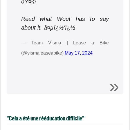
ðŸ¤©
Read what Wout has to say
about it. â¤µï¿½'ï¿½
— Team Visma | Lease a Bike
(@vismaleaseabike)
May 17, 2024
"Cela a été une rééducation difficile"