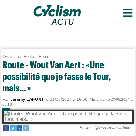
≡
Cyclisme
>
Route
>
Route
Route - Wout Van Aert : «Une
possibilité que je fasse le Tour,
mais... »
Par
Jeremy LAFONT
le 21/05/2024 à 16:58.
Mis à jour le 23/05/2024 à
08:16.
Photo : @vismaleaseabike