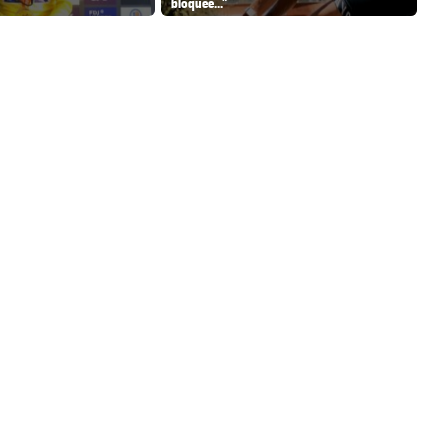
bloquée..."
ma