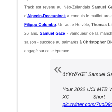
Track est revenu au Néo-Zélandais
Samuel G
d'
Alpecin-Deceuninck
a conquis le maillot arc-e
Filippo Colombo
. Un autre Helvète,
Thomas Li
26 ans,
Samuel Gaze
- vainqueur de la man
saison - succède au palmarès à
Christopher Bl
engagé sur cette épreuve.
ðŸ¥‡ðŸŒˆ Samuel G
Your 2022 UCI MTB W
XC Short 
pic.twitter.com/7uoD9