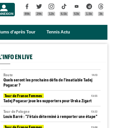
Menu
Facebook
Twitter
Instagram
Tik Tok
Youtube
Dailymotion
Threads
NNEXION
89k
29k
12k
6.5k
53k
1.5k
3k
riums d'après Tour
Tennis Actu
L'INFO EN LIVE
Route
14:13
Quels seront les prochains défis de l'insatiable Tadej
Pogacar ?
Tour de France Femmes
13:55
Tadej Pogacar joue les supporters pour Urska Zigart
Tour de Pologne
13:22
Louis Barré : "J'étais déterminé à remporter une étape"
Tour de France Femmes
13:04