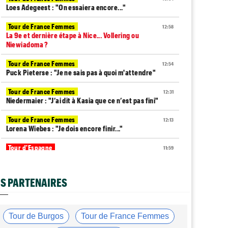
Loes Adegeest : "On essaiera encore..."
Tour de France Femmes
12:58
La 9e et dernière étape à Nice... Vollering ou
Niewiadoma ?
Tour de France Femmes
12:54
Puck Pieterse : "Je ne sais pas à quoi m'attendre"
Tour de France Femmes
12:31
Niedermaier : "J’ai dit à Kasia que ce n’est pas fini"
Tour de France Femmes
12:13
Lorena Wiebes : "Je dois encore finir..."
Tour d'Espagne
11:59
Pas encore remis, Primoz Roglic pourrait manquer La
Vuelta
S PARTENAIRES
Tour de France
11:38
Dorian Godon a fini le Tour avec quatre côtes
fracturées
Tour de Burgos
Tour de France Femmes
Média
11:20