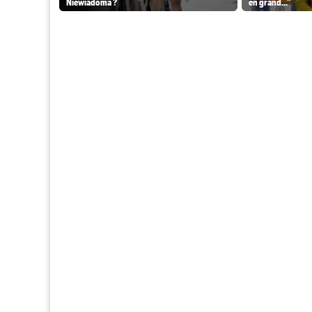
Niewiadoma ?
en grand..."