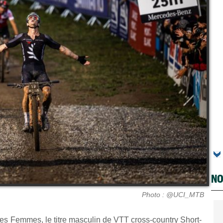
NO
Photo : @UCI_MTB
es Femmes, le titre masculin de
VTT cross-country
Short-