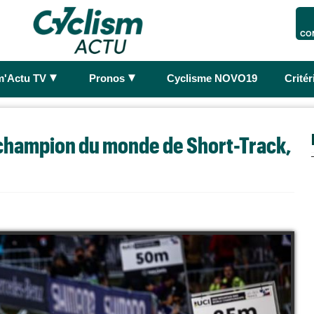
CO
►
►
m'Actu TV
Pronos
Cyclisme NOVO19
Crité
champion du monde de Short-Track,