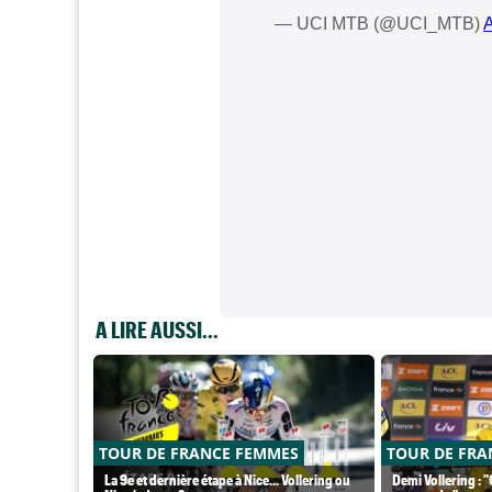
— UCI MTB (@UCI_MTB)
A
A LIRE AUSSI...
TOUR DE FRANCE FEMMES
TOUR DE FRA
La 9e et dernière étape à Nice... Vollering ou
Demi Vollering : 