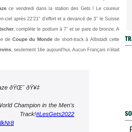
aze
ce vendredi dans la station des Gets ! Le coureur
n-ciel après 22'21" d'effort et a devancé de 3" le Suisse
tscher
, complète le podium à 7" et se pare de bronze. A
TR
che de
Coupe du Monde
de short-track à Albstadt cette
evins
, seulement 16e aujourd'hui. Aucun Français n'était
aze ðŸŒˆ ðŸ¥‡
orld Champion in the Men's
SO
Track!
#LesGets2022
dkNr8