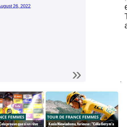
ugust 26, 2022
-
NCE FEMMES
TOUR DE FRANCE FEMMES
TO
"Cela prouve que si on rêve
Kasia Niewiadoma, furieuse : "Célia Gery m'a
De