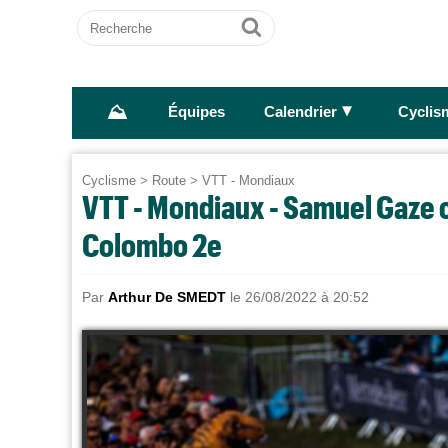
Recherche
Ok
⛰
►
Équipes
Calendrier
Cyclis
Cyclisme
>
Route
>
VTT - Mondiaux
VTT - Mondiaux - Samuel Gaze 
Colombo 2e
Par
Arthur De SMEDT
le 26/08/2022 à 20:52