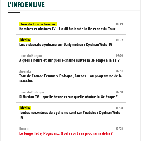
L'INFO EN LIVE
Tour de France Femmes
08:49
Horaires et chaînes TV… La diffusion de la 6e étape du Tour
Média
08:25
Les vidéos de cyclisme sur Dailymotion : Cyclism'Actu TV
Tour de Burgos
07:56
A quelle heure et sur quelle chaîne suivre la 3e étape à la TV ?
Agenda
07:33
Tour de France Femmes, Pologne, Burgos… au programme de la
semaine
Tour de Pologne
07:10
Diffusion TV... quelle heure et sur quelle chaîne la 4e étape ?
Média
05/08
Toutes nos vidéos de cyclisme sont sur Youtube : Cyclism'Actu
TV
Route
05/08
Le bingo Tadej Pogacar... Quels sont ses prochains défis ?