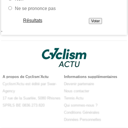
Ne se prononce pas
Résultats
-
A propos de Cyclism'Actu
Informations supplémentaires
Cyclism'Actu est édité par Swar-
Devenir partenaire
Agency
Nous contacter
17 rue de la Suarlée, 5080 Rhisnes
Tennis Actu
SPRLS BE 0836.273.820
Qui sommes-nous ?
Conditions Générales
Données Personnelles