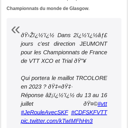
Championnats du monde de Glasgow
.
ðŸ›Žï¿½'ï¿½ Dans 2ï¿½'ï¿½âƒ£
jours c'est direction JEUMONT
pour les Championnats de France
de VTT XCO et Trial ðŸ”¥
Qui portera le maillot TRCOLORE
en 2023 ? ðŸ‡«ðŸ‡·
Réponse âž¡ï¿½'ï¿½ du 13 au 16
juillet ðŸ¤©
#vtt
#JeRouleAvecSKF
#CDFSKFVTT
pic.twitter.com/kTwIMFhHn3