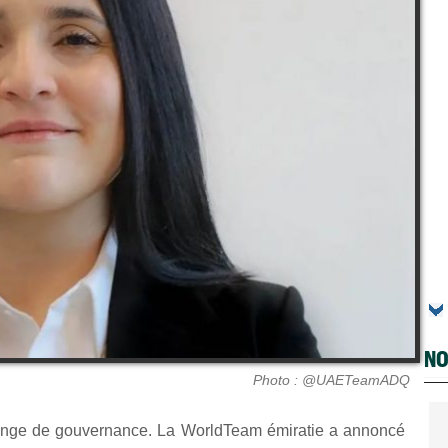
NO
Photo : @UAETeamADQ
hange de gouvernance. La WorldTeam émiratie a annoncé