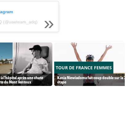
stagram
DQ (@uaeteam_adq)
TOUR DE FRANCE FEMMES
à l'hôpital après une chute
Kasia Niewiadoma fait coup double sur la 7e
nte du Mont Ventoux
étape