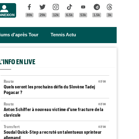
Menu
Facebook
Twitter
Instagram
Tik Tok
Youtube
Dailymotion
Threads
NNEXION
89k
29k
12k
6.5k
53k
1.5k
3k
riums d'après Tour
Tennis Actu
L'INFO EN LIVE
Route
07/08
Quels seront les prochains défis du Slovène Tadej
Pogacar ?
Route
07/08
Anton Schiffer à nouveau victime d'une fracture de la
clavicule
Transfert
07/08
Soudal Quick-Step a recruté un talentueux sprinteur
allemand