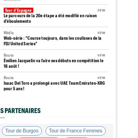
Tour d'Espagne
07/08
Le parcours de la 20e étape a été modifié en raison
d'éboulements
Média
07/08
Web-série : "Course toujours, dans les coulisses de la
FDJ United Series"
Route
07/08
Émilien Jacquelin va faire ses débuts en compétition le
16 août !
Route
07/08
Isaac Del Toro a prolongé avec UAE Team Emirates-XRG
pour 5 ans !
Route
07/08
Gesink : "Quand je suis passé pro, le dopage était
S PARTENAIRES
monnaie courante"
Transfert
07/08
Le Mercato vélo est ouvert... toutes les dernières infos
Tour de Burgos
Tour de France Femmes
et rumeurs