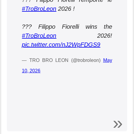
#TroBroLeon
2026 !
??? Filippo Fiorelli wins the
#TroBroLeon
2026!
pic.twitter.com/nJ2WpFDGS9
— TRO BRO LEON (@trobroleon)
May
10, 2026