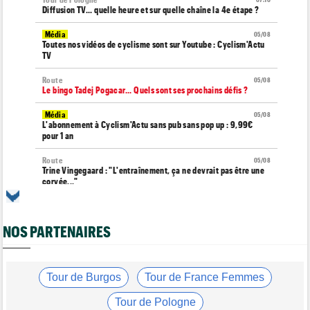
Diffusion TV... quelle heure et sur quelle chaîne la 4e étape ?
Média
05/08
Toutes nos vidéos de cyclisme sont sur Youtube : Cyclism'Actu
TV
Route
05/08
Le bingo Tadej Pogacar... Quels sont ses prochains défis ?
Média
05/08
L'abonnement à Cyclism'Actu sans pub sans pop up : 9,99€
pour 1 an
Route
05/08
Trine Vingegaard : "L'entraînement, ça ne devrait pas être une
corvée..."
Média
05/08
Cyclism’Actu recrute des rédacteurs… si ça vous intéresse,
c'est ici !
NOS PARTENAIRES
Tour de France Femmes
05/08
Pauline Ferrand-Prévot : "Les autres sont un ton au-dessus"
Tour de Burgos
Tour de France Femmes
Tour de Burgos
05/08
Oscar Onley : "Je n'avais pas connu le début de saison idéal…"
Tour de Pologne