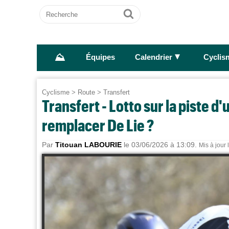
Recherche
Ok
⛰
►
Équipes
Calendrier
Cyclis
Cyclisme
>
Route
>
Transfert
Transfert - Lotto sur la piste 
remplacer De Lie ?
Par
Titouan LABOURIE
le 03/06/2026 à 13:09.
Mis à jour