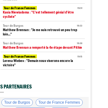
Tour de France Femmes
19:51
Kasia Niewiadoma : "C'est tellement génial d'être
cycliste"
Tour de Burgos
19:33
Matthew Brennan : "Je me suis retrouvé un peu trop
loin…"
Tour de Burgos
19:30
Matthew Brennan a remporté la 4e étape devant Pithie
Tour de France Femmes
19:15
Lorena Wiebes : "Demain nous viserons encore la
victoire"
Tour de France Femmes
18:57
Puck Pieterse : "J'ai apprécié chaque instant du
Ventoux"
S PARTENAIRES
Tour de France Femmes
18:40
Antonia Niedermaier : "C'était un moment
formidable..."
Tour de Burgos
Tour de France Femmes