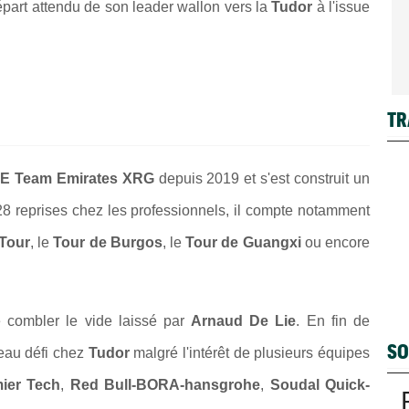
part attendu de son leader wallon vers la
Tudor
à l'issue
TR
E Team Emirates XRG
depuis 2019 et s'est construit un
28 reprises chez les professionnels, il compte notamment
Tour
, le
Tour de Burgos
, le
Tour de Guangxi
ou encore
combler le vide laissé par
Arnaud De Lie
. En fin de
SO
veau défi chez
Tudor
malgré l'intérêt de plusieurs équipes
mier Tech
,
Red Bull-BORA-hansgrohe
,
Soudal Quick-