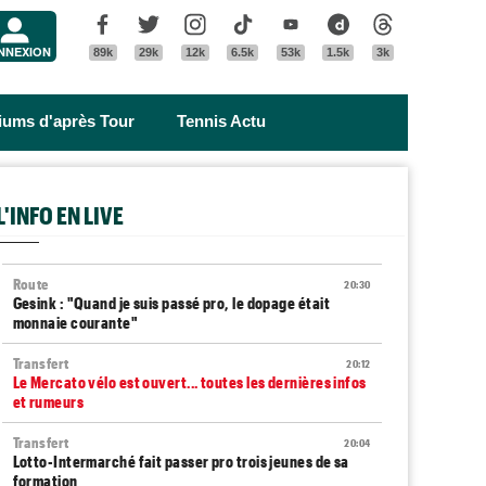
Menu
Facebook
Twitter
Instagram
Tik Tok
Youtube
Dailymotion
Threads
NNEXION
89k
29k
12k
6.5k
53k
1.5k
3k
riums d'après Tour
Tennis Actu
L'INFO EN LIVE
Route
20:30
Gesink : "Quand je suis passé pro, le dopage était
monnaie courante"
Transfert
20:12
Le Mercato vélo est ouvert... toutes les dernières infos
et rumeurs
Transfert
20:04
Lotto-Intermarché fait passer pro trois jeunes de sa
formation