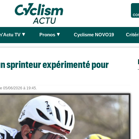
CO
►
►
m'Actu TV
Pronos
Cyclisme NOVO19
Crité
d'un sprinteur expérimenté pour
 le 05/06/2026 à 19:45.