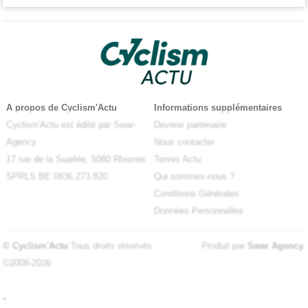
A propos de Cyclism'Actu
Informations supplémentaires
Cyclism'Actu est édité par Swar-
Devenir partenaire
Agency
Nous contacter
17 rue de la Suarlée, 5080 Rhisnes
Tennis Actu
SPRLS BE 0836.273.820
Qui sommes-nous ?
Conditions Générales
Données Personnelles
© Cyclism'Actu
Tous droits réservés
Produit par
Swar Agency
.
©2008-2026
-