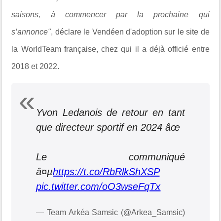
saisons, à commencer par la prochaine qui
s’annonce"
,
déclare le Vendéen d'adoption sur le site de
la WorldTeam française, chez qui il a déjà officié entre
2018 et 2022.
Yvon Ledanois de retour en tant
que directeur sportif en 2024 âœ
Le communiqué
â¤µ
https://t.co/RbRlkShXSP
pic.twitter.com/oO3wseFqTx
— Team Arkéa Samsic (@Arkea_Samsic)