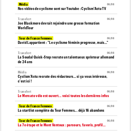
Média
06/08
Nos vidéos de cyclisme sont sur Youtube : Cyclism'Actu TV
Transfert
06/08
Joe Blackmore devrait rejoindre une grosse formation
WorldTour
Tour de France Femmes
06/08
David Lappartient : "Le cyclisme féminin progresse, mais…"
Transfert
06/08
La Soudal Quick-Step recrute un talentueux sprinteur allemand
de 24 ans
Média
06/08
Cyclism’Actu recrute des rédacteurs… si ça vous intéresse,
c'est ici !
Transfert
06/08
Le Mercato vélo est ouvert... voici toutes les dernières infos
Tour de France Femmes
06/08
La startlist complète du Tour Femmes... déjà 16 abandons
Tour de France Femmes
06/08
La 7e étape et le Mont Ventoux : parcours, favoris, profil…