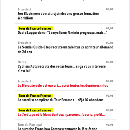
Transfert
06/08
Joe Blackmore devrait rejoindre une grosse formation
WorldTour
Tour de France Femmes
06/08
David Lappartient : "Le cyclisme féminin progresse, mais…"
Transfert
06/08
La Soudal Quick-Step recrute un talentueux sprinteur allemand
de 24 ans
Média
06/08
Cyclism’Actu recrute des rédacteurs… si ça vous intéresse,
c'est ici !
Transfert
06/08
Le Mercato vélo est ouvert... voici toutes les dernières infos
Tour de France Femmes
06/08
La startlist complète du Tour Femmes... déjà 16 abandons
Tour de France Femmes
06/08
La 7e étape et le Mont Ventoux : parcours, favoris, profil…
Tour du Portugal
06/08
La surprise Francisco Campos remporte la 1ère étape