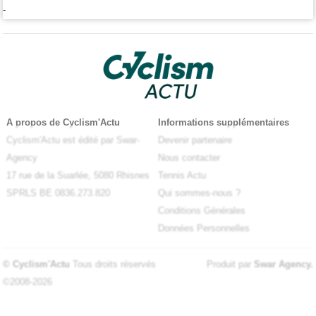
-
A propos de Cyclism'Actu
Informations supplémentaires
Cyclism'Actu est édité par Swar-
Devenir partenaire
Agency
Nous contacter
17 rue de la Suarlée, 5080 Rhisnes
Tennis Actu
SPRLS BE 0836.273.820
Qui sommes-nous ?
Conditions Générales
Données Personnelles
© Cyclism'Actu
Tous droits réservés
Produit par
Swar Agency
.
©2008-2026