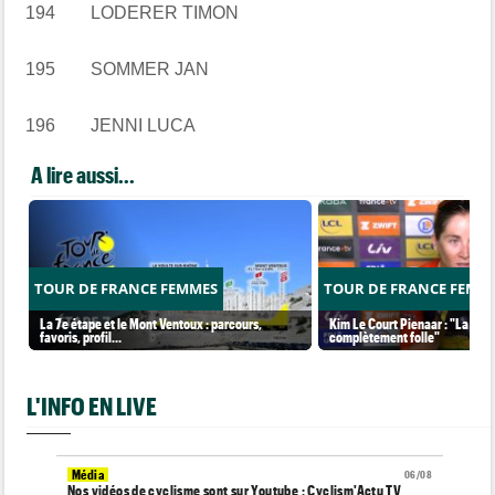
194 LODERER TIMON
195 SOMMER JAN
196 JENNI LUCA
A lire aussi...
TOUR DE FRANCE FEMMES
TOUR DE FRANCE FEMM
La 7e étape et le Mont Ventoux : parcours,
Kim Le Court Pienaar : "La cour
favoris, profil…
complètement folle"
L'INFO EN LIVE
Média
06/08
Nos vidéos de cyclisme sont sur Youtube : Cyclism'Actu TV