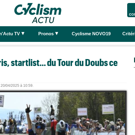
CO
►
►
m'Actu TV
Pronos
Cyclisme NOVO19
Crité
s, startlist... du Tour du Doubs ce
e 20/04/2025 à 10:59.