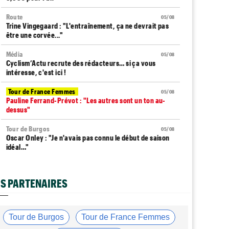
Route
05/08
Trine Vingegaard : "L'entraînement, ça ne devrait pas
être une corvée..."
Média
05/08
Cyclism’Actu recrute des rédacteurs… si ça vous
intéresse, c'est ici !
Tour de France Femmes
05/08
Pauline Ferrand-Prévot : "Les autres sont un ton au-
dessus"
Tour de Burgos
05/08
Oscar Onley : "Je n'avais pas connu le début de saison
idéal…"
Tour de Pologne
05/08
Paul Magnier seulement 14e de la 3e étape... puis
S PARTENAIRES
déclassé
Tour du Portugal
05/08
Julius Johansen remporte le prologue, doublé UAE Team
Tour de Burgos
Tour de France Femmes
Emirates