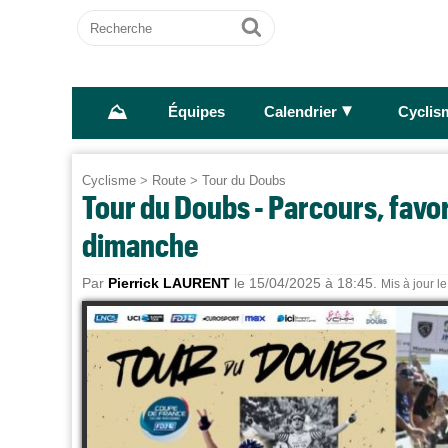
Recherche
Ok
⛰
►
Équipes
Calendrier
Cyclis
Cyclisme
>
Route
>
Tour du Doubs
Tour du Doubs - Parcours, favori
dimanche
Par
Pierrick LAURENT
le 15/04/2025 à 18:45.
Mis à jour l