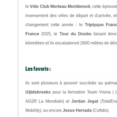
le
Vélo Club Morteau Montbenoit
, cette épreu
inversement des villes de départ et d'arrivée, 
changement cette année : le
Triptyque Fran
France
2025, le
Tour du Doubs
faisant donc
kilomètres et ils escaladeront
2800 mètres de déniv
Les favoris :
Ils sont plusieurs à pouvoir succéder au palm
Uijtdebroeks
pour la formation Team Visma | 
AG2R La Mondiale) et
Jordan Jegat
(TotalEn
Mobility), ou encore
Jesus Herrada
(Cofidis).