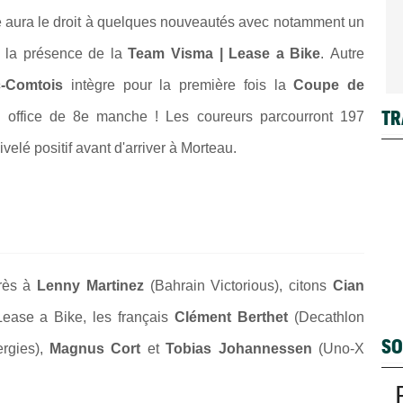
ve aura le droit à quelques nouveautés avec notamment un
et la présence de la
Team Visma | Lease a Bike
. Autre
c-Comtois
intègre pour la première fois la
Coupe de
TR
 office de 8e manche ! Les coureurs parcourront 197
elé positif avant d'arriver à Morteau.
arès à
Lenny Martinez
(Bahrain Victorious), citons
Cian
Lease a Bike, les français
Clément Berthet
(Decathlon
SO
ergies),
Magnus Cort
et
Tobias Johannessen
(Uno-X