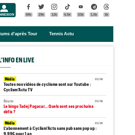
Menu
Facebook
Twitter
Instagram
Tik Tok
Youtube
Dailymotion
Threads
NNEXION
89k
29k
12k
6.5k
53k
1.5k
3k
riums d'après Tour
Tennis Actu
L'INFO EN LIVE
Média
05/08
Toutes nos vidéos de cyclisme sont sur Youtube :
Cyclism'Actu TV
Route
05/08
Le bingo Tadej Pogacar... Quels sont ses prochains
défis ?
Média
05/08
L'abonnement à Cyclism'Actu sans pub sans pop up :
9,99€ pour 1 an