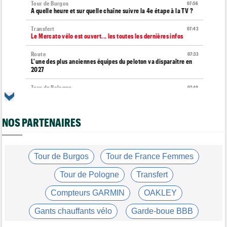
Tour de Burgos
07:56
A quelle heure et sur quelle chaîne suivre la 4e étape à la TV ?
Transfert
07:43
Le Mercato vélo est ouvert... les toutes les dernières infos
Route
07:33
L'une des plus anciennes équipes du peloton va disparaître en
2027
Tour de Pologne
07:10
Diffusion TV... quelle heure et quelle chaîne la 5e étape ?
Tour de Burgos
07:00
NOS PARTENAIRES
Felix Gall : "L'objectif ? Conserver ce maillot de leader"
Média
06/08
Nos vidéos de cyclisme sont sur Youtube : Cyclism'Actu TV
Tour de Burgos
Tour de France Femmes
Transfert
06/08
Joe Blackmore devrait rejoindre une grosse formation
Tour de Pologne
Transfert
WorldTour
Compteurs GARMIN
OAKLEY
Tour de France Femmes
06/08
David Lappartient : "Le cyclisme féminin progresse, mais…"
Gants chauffants vélo
Garde-boue BBB
Transfert
06/08