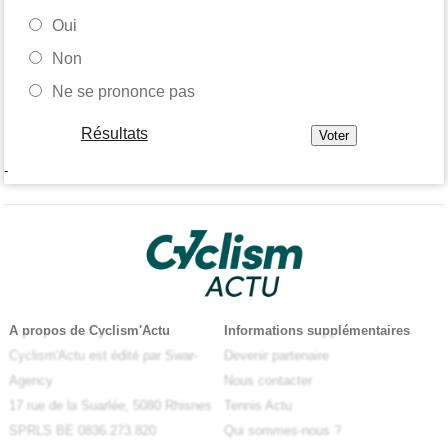
Oui
Non
Ne se prononce pas
Résultats
-
A propos de Cyclism'Actu
Informations supplémentaires
Cyclism'Actu est édité par Swar-
Devenir partenaire
Agency
Nous contacter
17 rue de la Suarlée, 5080 Rhisnes
Tennis Actu
SPRLS BE 0836.273.820
Qui sommes-nous ?