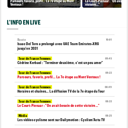
Parcours, favoris, profil… La 7e étape au Mont
Le Court-Pienaar : "On avait be
Ventoux !
victoire..."
L'INFO EN LIVE
Route
10:01
Isaac Del Toro a prolongé avec UAE Team Emirates-XRG
jusqu'en 2031
Tour de France Femmes
09:45
Cédrine Kerbaol : "Terminer deuxième, c'est un peu amer"
Tour de France Femmes
09:22
Parcours, favoris, profil… La 7e étape au Mont Ventoux !
Tour de France Femmes
08:49
Horaires et chaînes… La diffusion TV de la 7e étape du Tour
Tour de France Femmes
08:33
Le Court-Pienaar : "On avait besoin de cette victoire..."
Média
08:25
Les vidéos cyclisme sont sur Dailymotion : Cyclism'Actu TV