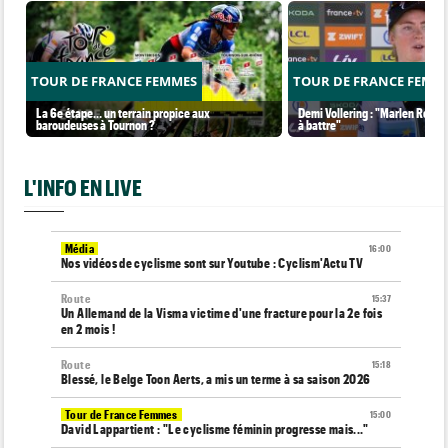
TOUR DE FRANCE FEMMES
TOUR DE FRANCE FEMM
La 6e étape… un terrain propice aux
Demi Vollering : "Marlen Reusse
baroudeuses à Tournon ?
à battre"
L'INFO EN LIVE
Média
16:00
Nos vidéos de cyclisme sont sur Youtube : Cyclism'Actu TV
Route
15:37
Un Allemand de la Visma victime d'une fracture pour la 2e fois
en 2 mois !
Route
15:18
Blessé, le Belge Toon Aerts, a mis un terme à sa saison 2026
Tour de France Femmes
15:00
David Lappartient : "Le cyclisme féminin progresse mais..."