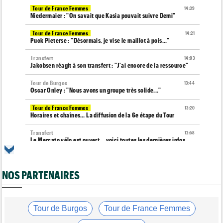
Tour de France Femmes
14:39
Niedermaier : "On savait que Kasia pouvait suivre Demi"
Tour de France Femmes
14:21
Puck Pieterse : "Désormais, je vise le maillot à pois..."
Transfert
14:03
Jakobsen réagit à son transfert : "J'ai encore de la ressource"
Tour de Burgos
13:44
Oscar Onley : "Nous avons un groupe très solide..."
Tour de France Femmes
13:20
Horaires et chaînes… La diffusion de la 6e étape du Tour
Transfert
12:58
Le Mercato vélo est ouvert... voici toutes les dernières infos
Média
12:37
Cyclism’Actu recrute des rédacteurs… si cela vous intéresse,
NOS PARTENAIRES
c'est ici !
Tour de Pologne
12:25
Paul Magnier, 14e de la 3e étape... puis déclassé
Tour de Burgos
Tour de France Femmes
Tour de France Femmes
12:04
La 6e étape… un terrain propice aux baroudeuses à Tournon ?