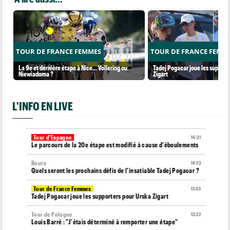
TOUR DE FRANCE FEMMES
TOUR DE FRANCE FEMM
La 9e et dernière étape à Nice... Vollering ou
Tadej Pogacar joue les support
Niewiadoma ?
Zigart
L'INFO EN LIVE
Tour d'Espagne
14:31
Le parcours de la 20e étape est modifié à cause d'éboulements
Route
14:13
Quels seront les prochains défis de l'insatiable Tadej Pogacar ?
Tour de France Femmes
13:55
Tadej Pogacar joue les supporters pour Urska Zigart
Tour de Pologne
13:22
Louis Barré : "J'étais déterminé à remporter une étape"