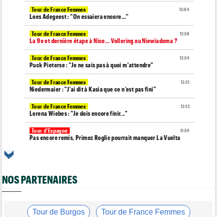
Tour de France Femmes
13:04
Loes Adegeest : "On essaiera encore..."
Tour de France Femmes
12:58
La 9e et dernière étape à Nice... Vollering ou Niewiadoma ?
Tour de France Femmes
12:54
Puck Pieterse : "Je ne sais pas à quoi m'attendre"
Tour de France Femmes
12:31
Niedermaier : "J’ai dit à Kasia que ce n’est pas fini"
Tour de France Femmes
12:13
Lorena Wiebes : "Je dois encore finir..."
Tour d'Espagne
11:59
Pas encore remis, Primoz Roglic pourrait manquer La Vuelta
Tour de France
11:38
Dorian Godon a fini le Tour avec quatre côtes fracturées
NOS PARTENAIRES
Média
11:20
Cyclism’Actu recrute rédacteurs… toutes les informations ici !
Tour de France Femmes
11:13
La FDJ-SUEZ assume sa stratégie : "C'est ça, le cyclisme"
Tour de Burgos
Tour de France Femmes