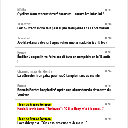
Média
08/08
Cyclism’Actu recrute des rédacteurs… toutes les infos ici !
Transfert
08/08
Lotto-Intermarché fait passer pro trois jeunes de sa formation
Transfert
08/08
Joe Blackmore devrait signer chez une armada du WorldTour
Route
08/08
Émilien Jacquelin va faire ses débuts en compétition le 16 août
!
Championnats du Monde
08/08
La sélection française pour les Championnats du monde
Route
08/08
Romain Bardet hospitalisé après une chute dans la descente du
Ventoux
Tour de France Femmes
08/08
Kasia Niewiadoma, "furieuse" : "Célia Gery m'a bloquée..."
Tour de France Femmes
08/08
Loes Adegeest : "On essaiera encore demain..."