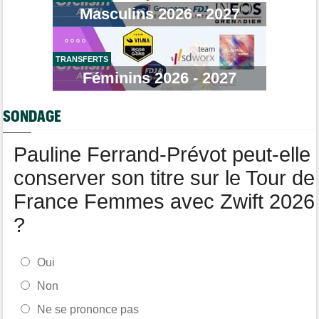
Masculins 2026 - 2027
Média
08/08
Web-série : "Course toujours, dans les coulisses de la FDJ
United Series"
TRANSFERTS
Route
08/08
Robert Gesink : "Le cyclisme moderne est beaucoup plus
Féminins 2026 - 2027
propre..."
Tour de Pologne
08/08
SONDAGE
Joao Almeida a dû abandonner après une chute
Pauline Ferrand-Prévot peut-elle
conserver son titre sur le Tour de
France Femmes avec Zwift 2026
?
Oui
Non
Ne se prononce pas