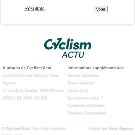
Résultats
-
A propos de Cyclism'Actu
Informations supplémentaires
Cyclism'Actu est édité par Swar-
Devenir partenaire
Agency
Nous contacter
17 rue de la Suarlée, 5080 Rhisnes
Tennis Actu
SPRLS BE 0836.273.820
Qui sommes-nous ?
Conditions Générales
Données Personnelles
© Cyclism'Actu
Tous droits réservés
Produit par
Swar Agency
.