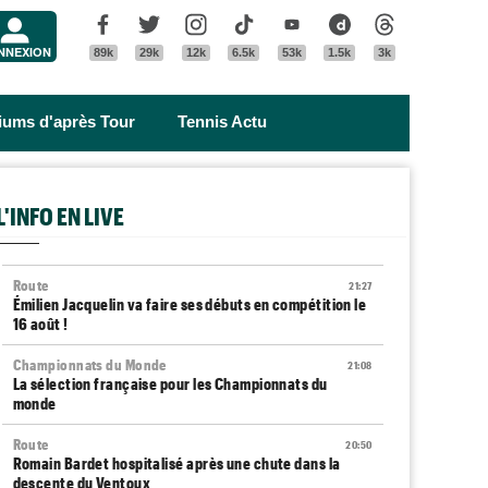
Menu
Facebook
Twitter
Instagram
Tik Tok
Youtube
Dailymotion
Threads
NNEXION
89k
29k
12k
6.5k
53k
1.5k
3k
riums d'après Tour
Tennis Actu
L'INFO EN LIVE
Route
21:27
Émilien Jacquelin va faire ses débuts en compétition le
16 août !
Championnats du Monde
21:08
La sélection française pour les Championnats du
monde
Route
20:50
Romain Bardet hospitalisé après une chute dans la
descente du Ventoux