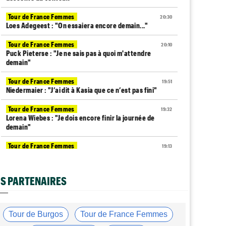
Tour de France Femmes
20:30
Loes Adegeest : "On essaiera encore demain..."
Tour de France Femmes
20:10
Puck Pieterse : "Je ne sais pas à quoi m'attendre
demain"
Tour de France Femmes
19:51
Niedermaier : "J’ai dit à Kasia que ce n’est pas fini"
Tour de France Femmes
19:32
Lorena Wiebes : "Je dois encore finir la journée de
demain"
Tour de France Femmes
19:13
Demi Vollering : "Cela prouve que si on rêve en grand..."
Tour d'Espagne
19:04
S PARTENAIRES
Le parcours de la 20e étape modifié à cause
d'éboulements
Tour de France Femmes
18:50
Tour de Burgos
Tour de France Femmes
Kasia Niewiadoma furieuse : "Célia Gery m'a bloquée..."