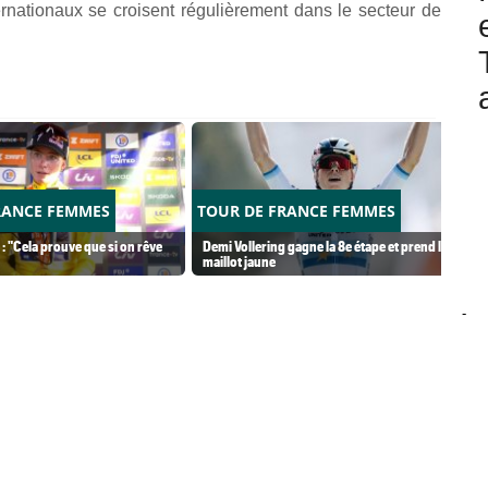
ternationaux se croisent régulièrement dans le secteur de
RANCE FEMMES
TOUR DE FRANCE FEMMES
 : "Cela prouve que si on rêve
Demi Vollering gagne la 8e étape et prend le
maillot jaune
-