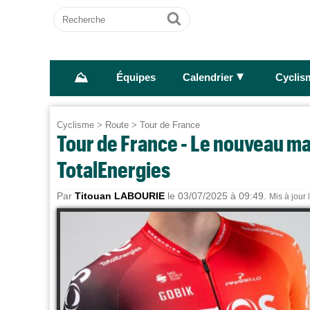
Recherche
Ok
⛰
►
Équipes
Calendrier
Cyclis
Cyclisme
>
Route
>
Tour de France
Tour de France - Le nouveau ma
TotalEnergies
Par
Titouan LABOURIE
le 03/07/2025 à 09:49.
Mis à jour