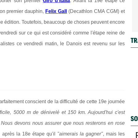
mporter son premier
Giro d'Italia
. Avant la 19e étape ce
son premier dauphin,
Felix Gall
(Decathlon CMA CGM) et
09e édition. Toutefois, beaucoup de choses peuvent encore
vendredi sur ce qui est considéré comme l'étape reine de
TR
alistes ce vendredi matin, le Danois est revenu sur les
arfaitement conscient de la difficulté de cette 19e journée
ficile, 5000 m de dénivelé et 150 km. Aujourd'hui c'est
SO
ro. Nous devons nous assurer que nous resterons en rose
 après la 18e étape qu'il
"aimerais la gagner"
, mais les