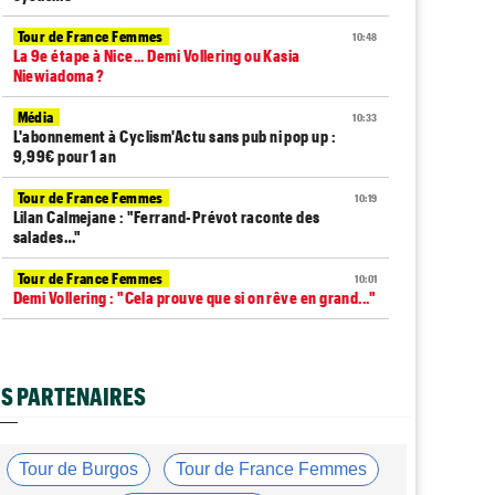
Tour de France Femmes
10:48
La 9e étape à Nice... Demi Vollering ou Kasia
Niewiadoma ?
Média
10:33
L'abonnement à Cyclism'Actu sans pub ni pop up :
9,99€ pour 1 an
Tour de France Femmes
10:19
Lilan Calmejane : "Ferrand-Prévot raconte des
salades…"
Tour de France Femmes
10:01
Demi Vollering : "Cela prouve que si on rêve en grand..."
Média
09:53
Web-série : "Course toujours, dans les coulisses de la
FDJ United Series"
S PARTENAIRES
Route
09:26
Robert Gesink : "Le cyclisme moderne est bien plus
propre..."
Tour de Burgos
Tour de France Femmes