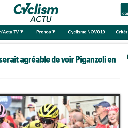
CO
►
►
m'Actu TV
Pronos
Cyclisme NOVO19
Crité
 serait agréable de voir Piganzoli en