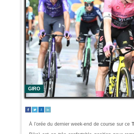
GIRO
À l'orée du dernier week-end de course sur ce
T