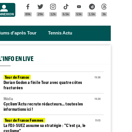
Menu
Facebook
Twitter
Instagram
Tik Tok
Youtube
Dailymotion
Threads
NNEXION
89k
29k
12k
6.5k
53k
1.5k
3k
riums d'après Tour
Tennis Actu
L'INFO EN LIVE
Tour de France
11:38
Dorian Godon a fini le Tour avec quatre côtes
fracturées
Média
11:20
Cyclism’Actu recrute rédacteurs… toutes les
informations ici !
Tour de France Femmes
11:13
La FDJ-SUEZ assume sa stratégie : "C'est ça, le
cyclisme"