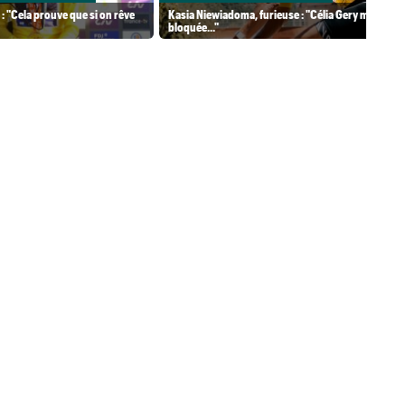
 : "Cela prouve que si on rêve
Kasia Niewiadoma, furieuse : "Célia Gery m'a
bloquée..."