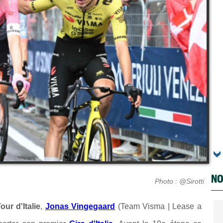
NO
Photo : @Sirotti
our d'Italie
,
Jonas Vingegaard
(Team Visma | Lease a