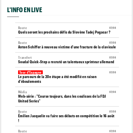
L'INFO EN LIVE
Route
07/08
Quels seront les prochains défis du Slovène Tadej Pogacar ?
Route
07/08
Anton Schiffer à nouveau victime d'une fracture de la clavicule
Transfert
07/08
Soudal Quick-Step a recruté un talentueux sprinteur allemand
Tour d'Espagne
07/08
Le parcours de la 20e étape a été modifié en raison
d'éboulements
Média
07/08
Web-série : "Course toujours, dans les coulisses de la FDJ
United Series"
Route
07/08
Émilien Jacquelin va faire ses débuts en compétition le 16 août
!
Route
07/08