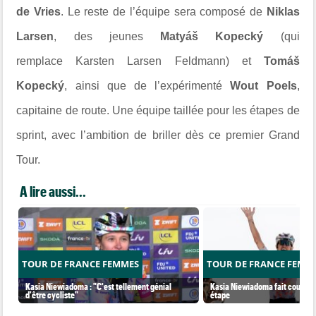
de Vries
. Le reste de l’équipe sera composé de
Niklas
Larsen
, des jeunes
Matyáš Kopecký
(qui
remplace Karsten Larsen Feldmann) et
Tomáš
Kopecký
, ainsi que de l’expérimenté
Wout Poels
,
capitaine de route. Une équipe taillée pour les étapes de
sprint, avec l’ambition de briller dès ce premier Grand
Tour.
A lire aussi...
TOUR DE FRANCE FEMMES
TOUR DE FRANCE FEMM
Kasia Niewiadoma : "C'est tellement génial
Kasia Niewiadoma fait coup dou
d'être cycliste"
étape