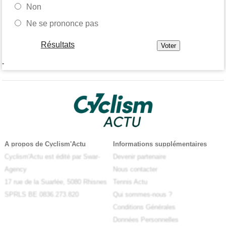
Non
Ne se prononce pas
Résultats
-
A propos de Cyclism'Actu
Informations supplémentaires
Cyclism'Actu est édité par Swar-
Devenir partenaire
Agency
Nous contacter
17 rue de la Suarlée, 5080 Rhisnes
Tennis Actu
SPRLS BE 0836.273.820
Qui sommes-nous ?
Conditions Générales
Données Personnelles