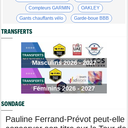
Tour d'Espagne
09/08
Compteurs GARMIN
OAKLEY
Primoz Roglic pourrait manquer La Vuelta... pas remis de sa
chute
Gants chauffants vélo
Garde-boue BBB
Tour de France Femmes
09/08
Casque ABUS
Jeu de Vélo
Lars Boom : "Célia Géry dit qu'elle n'a rien fait de mal"
TRANSFERTS
Brassard Fréquence Cardiaque
Tour de France Femmes
09/08
Lorena Wiebes va ramener le maillot vert à Nice !
Tour de Pologne
09/08
TRANSFERTS
Stefan Küng la 7e étape, Brenner le général... jackpot pour
Masculins 2026 - 2027
Tudor
Route
09/08
Romain Bardet hospitalisé après une chute dans la descente du
Mont Ventoux
TRANSFERTS
Féminins 2026 - 2027
Tour de Pologne
09/08
Louis Barré, son 1er succès chez les pros : "J'étais déterminé"
SONDAGE
Tour de France Femmes
09/08
Loes Adegeest : "On essaiera encore..."
Pauline Ferrand-Prévot peut-elle