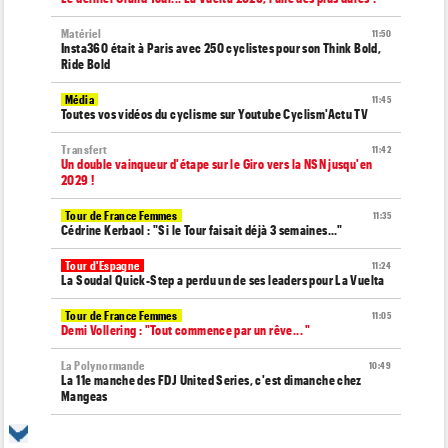
Matériel
11:50
Insta360 était à Paris avec 250 cyclistes pour son Think Bold,
Ride Bold
Média
11:45
Toutes vos vidéos du cyclisme sur Youtube Cyclism'Actu TV
Transfert
11:42
Un double vainqueur d'étape sur le Giro vers la NSN jusqu'en
2029 !
Tour de France Femmes
11:35
Cédrine Kerbaol : "Si le Tour faisait déjà 3 semaines..."
Tour d'Espagne
11:24
La Soudal Quick-Step a perdu un de ses leaders pour La Vuelta
Tour de France Femmes
11:05
Demi Vollering : "Tout commence par un rêve... "
La Polynormande
10:49
La 11e manche des FDJ United Series, c'est dimanche chez
Mangeas
Tour d'Espagne
10:41
La 20e étape de La Vuelta modifiée à cause des éboulements