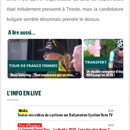
était initialement pressenti à Trieste, mais la candidature
bulgare semble désormais prendre le dessus.
A lire aussi...
TRANSFERT
TOUR DE FRANCE FEMMES
Un double vainqueur d'étape sur
Demi Vollering : "Tout commence par un rêve... "
NSN jusqu'en 2029 !
L'INFO EN LIVE
Média
12:25
Toutes vos vidéos du cyclisme sur Dailymotion Cyclism'Actu TV
Tour d'Espagne
12:12
Le dernier Grand Tour... La Vuelta 2026, l’une des plus dures ?