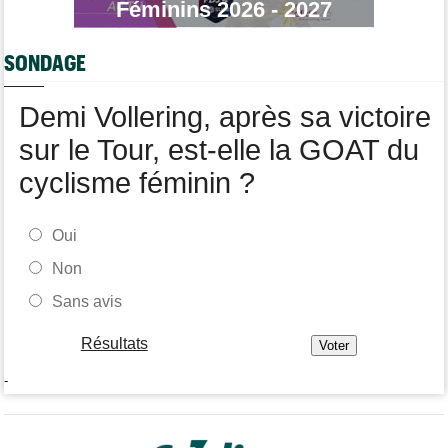
Féminins 2026 - 2027
Transfert
08:26
Lotto-Intermarché a fait passer pro trois jeunes de sa formation
SONDAGE
Transfert
08:07
Joe Blackmore devrait signer chez une armada du WorldTour
Demi Vollering, après sa victoire
sur le Tour, est-elle la GOAT du
cyclisme féminin ?
Oui
Non
Sans avis
Résultats
-