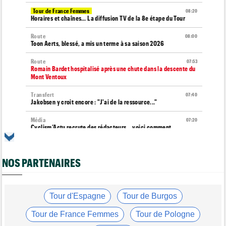
Tour de France Femmes
08:20
Horaires et chaînes… La diffusion TV de la 8e étape du Tour
Route
08:00
Toon Aerts, blessé, a mis un terme à sa saison 2026
Route
07:53
Romain Bardet hospitalisé après une chute dans la descente du
Mont Ventoux
Transfert
07:40
Jakobsen y croit encore : "J'ai de la ressource..."
Média
07:20
Cyclism’Actu recrute des rédacteurs… voici comment
candidater
Tour d'Espagne
07:00
NOS PARTENAIRES
Le parcours de la 20e étape modifié en raison d'éboulements
Tour de Burgos
07:00
A quelle heure et sur quelle chaîne suivre la 5e étape à la TV ?
Tour d'Espagne
Tour de Burgos
Route
07/08
Quels seront les prochains défis du Slovène Tadej Pogacar ?
Tour de France Femmes
Tour de Pologne