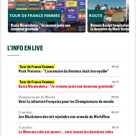
TOUR DE FRANCE FEMMES
ROUTE
Kasia Niewiadoma : "Je ressens juste une
Romain Bardet hospitalisé apr
immense gratitude"
la descente du Mont Ventoux
L'INFO EN LIVE
Tour de France Femmes
09:38
Puck Pieterse : "L’ascension du Ventoux était incroyable"
Tour de France Femmes
09:19
Kasia Niewiadoma : "Je ressens juste une immense gratitude"
Championnats du Monde
09:00
Voici la sélection française pour les Championnats du monde
Transfert
08:40
Joe Blackmore devrait rejoindre une armada du WorldTour
Transfert
08:35
Le Mercato vélo est ouvert... voici toutes les dernières infos