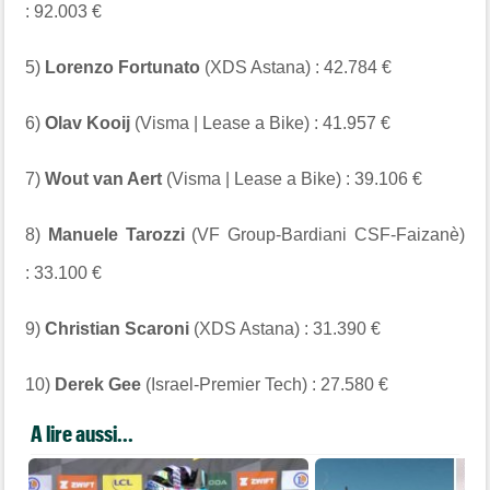
: 92.003 €
5)
Lorenzo Fortunato
(XDS Astana) : 42.784 €
6)
Olav Kooij
(Visma | Lease a Bike) : 41.957 €
7)
Wout van Aert
(Visma | Lease a Bike) : 39.106 €
8)
Manuele Tarozzi
(VF Group-Bardiani CSF-Faizanè)
: 33.100 €
9)
Christian Scaroni
(XDS Astana) : 31.390 €
10)
Derek Gee
(Israel-Premier Tech) : 27.580 €
A lire aussi...