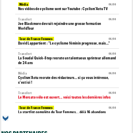
Média
06/08
Nos vidéos de cyclisme sont sur Youtube : Cyclism'Actu TV
Transfert
06/08
Joe Blackmore devrait rejoindre une grosse formation
WorldTour
Tour de France Femmes
06/08
David Lappartient : "Le cyclisme féminin progresse, mais…"
Transfert
06/08
La Soudal Quick-Step recrute un talentueux sprinteur allemand
de 24 ans
Média
06/08
Cyclism’Actu recrute des rédacteurs… si ça vous intéresse,
c'est ici !
Transfert
06/08
Le Mercato vélo est ouvert... voici toutes les dernières infos
Tour de France Femmes
06/08
La startlist complète du Tour Femmes... déjà 16 abandons
Tour de France Femmes
06/08
La 7e étape et le Mont Ventoux : parcours, favoris, profil…