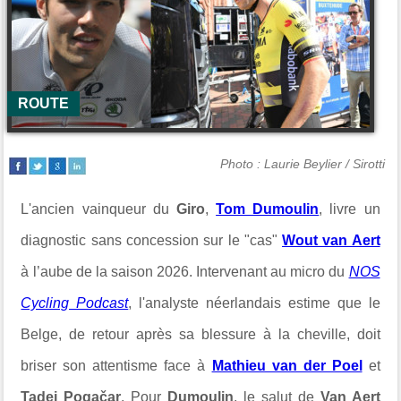
ROUTE
Photo : Laurie Beylier / Sirotti
L'ancien vainqueur du
Giro
,
Tom Dumoulin
, livre un
diagnostic sans concession sur le "cas"
Wout van Aert
à l’aube de la saison 2026. Intervenant au micro du
NOS
Cycling Podcast
, l'analyste néerlandais estime que le
Belge, de retour après sa blessure à la cheville, doit
briser son attentisme face à
Mathieu van der Poel
et
Tadej Pogačar
. Pour
Dumoulin
, le salut de
Van Aert