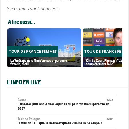
force, mais sur l'initiative"
.
A lire aussi...
TOUR DE FRANCE FEMMES
TOUR DE FRANCE FEMM
La 7e étape et le Mont Ventoux : parcours,
Kim Le Court Pienaar : "La cour
favoris, profil…
complètement folle"
L'INFO EN LIVE
Route
07:33
L'une des plus anciennes équipes du peloton va disparaître en
2027
Tour de Pologne
07:10
Diffusion TV... quelle heure et quelle chaîne la 5e étape ?