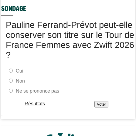
Tour de France Femmes
06/08
SONDAGE
Une portion de la 7e étape sera interdite au public
Tour de Pologne
06/08
Pauline Ferrand-Prévot peut-elle
Bart Lemmen fait coup double sur la 4e étape, UAE déçoit !
conserver son titre sur le Tour de
France Femmes avec Zwift 2026
?
Oui
Non
Ne se prononce pas
Résultats
-