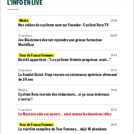
L'INFO EN LIVE
Média
22:30
Nos vidéos de cyclisme sont sur Youtube : Cyclism'Actu TV
Transfert
22:08
Joe Blackmore devrait rejoindre une grosse formation
WorldTour
Tour de France Femmes
21:45
David Lappartient : "Le cyclisme féminin progresse, mais…"
Transfert
21:24
La Soudal Quick-Step recrute un talentueux sprinteur allemand
de 24 ans
Média
21:05
Cyclism’Actu recrute des rédacteurs… si ça vous intéresse,
c'est ici !
Transfert
20:57
Le Mercato vélo est ouvert... voici toutes les dernières infos
Tour de France Femmes
20:51
La startlist complète du Tour Femmes... déjà 16 abandons