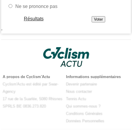
Ne se prononce pas
Résultats
-
A propos de Cyclism'Actu
Informations supplémentaires
Cyclism'Actu est édité par Swar-
Devenir partenaire
Agency
Nous contacter
17 rue de la Suarlée, 5080 Rhisnes
Tennis Actu
SPRLS BE 0836.273.820
Qui sommes-nous ?
Conditions Générales
Données Personnelles