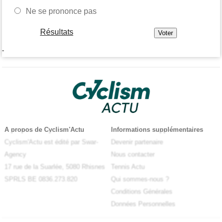
Ne se prononce pas
Résultats
-
A propos de Cyclism'Actu
Informations supplémentaires
Cyclism'Actu est édité par Swar-
Devenir partenaire
Agency
Nous contacter
17 rue de la Suarlée, 5080 Rhisnes
Tennis Actu
SPRLS BE 0836.273.820
Qui sommes-nous ?
Conditions Générales
Données Personnelles