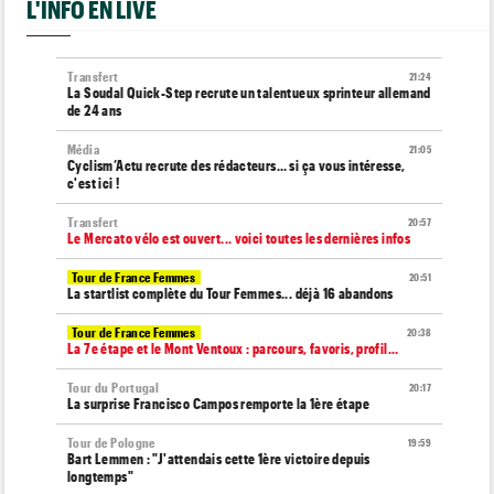
L'INFO EN LIVE
Transfert
21:24
La Soudal Quick-Step recrute un talentueux sprinteur allemand
de 24 ans
Média
21:05
Cyclism’Actu recrute des rédacteurs… si ça vous intéresse,
c'est ici !
Transfert
20:57
Le Mercato vélo est ouvert... voici toutes les dernières infos
Tour de France Femmes
20:51
La startlist complète du Tour Femmes... déjà 16 abandons
Tour de France Femmes
20:38
La 7e étape et le Mont Ventoux : parcours, favoris, profil…
Tour du Portugal
20:17
La surprise Francisco Campos remporte la 1ère étape
Tour de Pologne
19:59
Bart Lemmen : "J'attendais cette 1ère victoire depuis
longtemps"