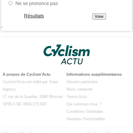
Ne se prononce pas
Résultats
-
A propos de Cyclism'Actu
Informations supplémentaires
Cyclism'Actu est édité par Swar-
Devenir partenaire
Agency
Nous contacter
17 rue de la Suarlée, 5080 Rhisnes
Tennis Actu
SPRLS BE 0836.273.820
Qui sommes-nous ?
Conditions Générales
Données Personnelles