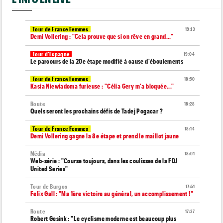
Tour de France Femmes
19:13
Demi Vollering : "Cela prouve que si on rêve en grand..."
Tour d'Espagne
19:04
Le parcours de la 20e étape modifié à cause d'éboulements
Tour de France Femmes
18:50
Kasia Niewiadoma furieuse : "Célia Gery m'a bloquée..."
Route
18:28
Quels seront les prochains défis de Tadej Pogacar ?
Tour de France Femmes
18:14
Demi Vollering gagne la 8e étape et prend le maillot jaune
Média
18:01
Web-série : "Course toujours, dans les coulisses de la FDJ
United Series"
Tour de Burgos
17:51
Felix Gall : "Ma 1ère victoire au général, un accomplissement !"
Route
17:37
Robert Gesink : "Le cyclisme moderne est beaucoup plus