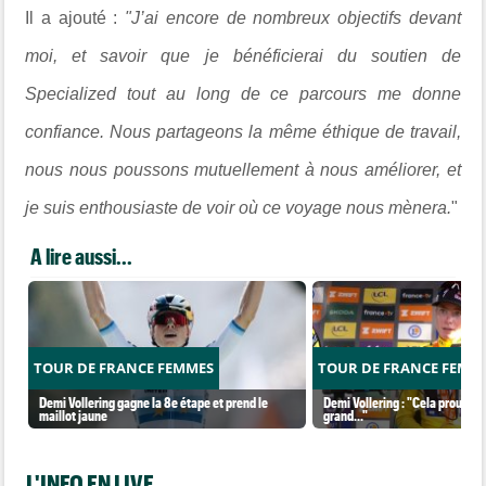
Il a ajouté :
"J’ai encore de nombreux objectifs devant
moi, et savoir que je bénéficierai du soutien de
Specialized tout au long de ce parcours me donne
confiance. Nous partageons la même éthique de travail,
nous nous poussons mutuellement à nous améliorer, et
je suis enthousiaste de voir où ce voyage nous mènera.
"
A lire aussi...
TOUR DE FRANCE FEMMES
TOUR DE FRANCE FEMM
Demi Vollering gagne la 8e étape et prend le
Demi Vollering : "Cela prouve q
maillot jaune
grand..."
L'INFO EN LIVE