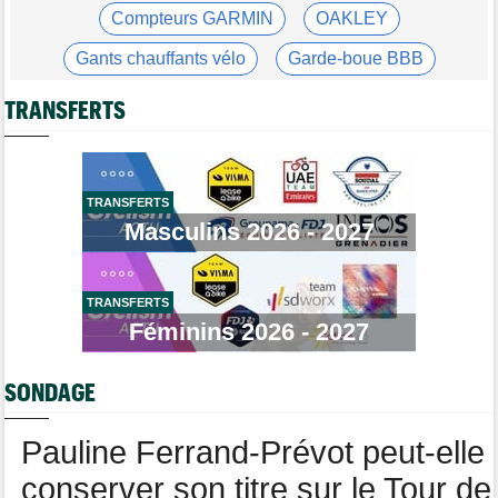
Tour de Pologne
16:38
Compteurs GARMIN
OAKLEY
Louis Barré remporte la 6e étape et prend la 2e place du
général
Gants chauffants vélo
Garde-boue BBB
Média
16:36
Casque ABUS
Jeu de Vélo
Les vidéos cyclisme sont sur Dailymotion : Cyclism'Actu TV
TRANSFERTS
Brassard Fréquence Cardiaque
Tour de Burgos
16:33
Giulio Pellizzari la 5e et dernière étape, Gall le général final !
Tour de France Femmes
15:53
TRANSFERTS
Reusser : "On s'est trop regardées... c'était stupide"
Masculins 2026 - 2027
Tour de France Femmes
15:35
Lilan Calmejane: "Ferrand-Prévot nous raconte des salades…"
TRANSFERTS
Route
15:22
Un coureur de 16 ans touché à la moelle épinière suite à un
Féminins 2026 - 2027
accident
Tour de France Femmes
14:59
SONDAGE
La peloton du Tour Femmes... 21 abandons
Pauline Ferrand-Prévot peut-elle
conserver son titre sur le Tour de