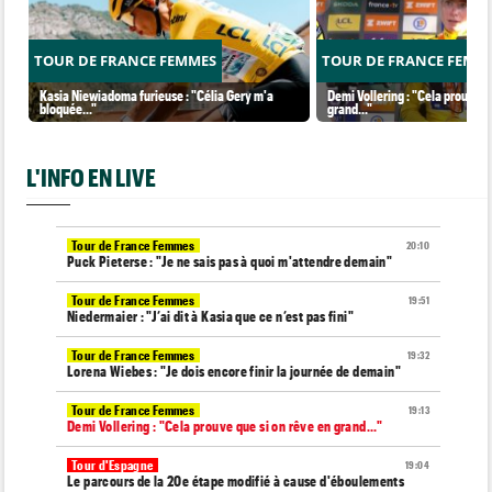
TOUR DE FRANCE FEMMES
TOUR DE FRANCE FEMM
Kasia Niewiadoma furieuse : "Célia Gery m'a
Demi Vollering : "Cela prouve q
bloquée..."
grand..."
L'INFO EN LIVE
Tour de France Femmes
20:10
Puck Pieterse : "Je ne sais pas à quoi m'attendre demain"
Tour de France Femmes
19:51
Niedermaier : "J’ai dit à Kasia que ce n’est pas fini"
Tour de France Femmes
19:32
Lorena Wiebes : "Je dois encore finir la journée de demain"
Tour de France Femmes
19:13
Demi Vollering : "Cela prouve que si on rêve en grand..."
Tour d'Espagne
19:04
Le parcours de la 20e étape modifié à cause d'éboulements