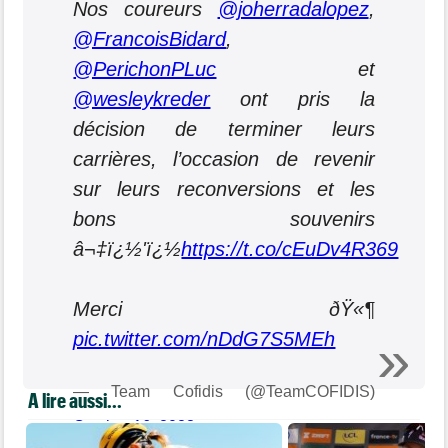
Nos coureurs
@joherradalopez
,
@FrancoisBidard
,
@PerichonPLuc
et
@wesleykreder
ont pris la
décision de terminer leurs
carrières, l’occasion de revenir
sur leurs reconversions et les
bons souvenirs
â¬‡ï¿½'ï¿½
https://t.co/cEuDv4R369
Merci ðŸ«¶
pic.twitter.com/nDdG7S5MEh
— Team Cofidis (@TeamCOFIDIS)
A lire aussi...
October 16, 2023