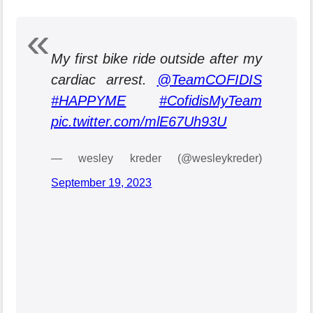
My first bike ride outside after my
cardiac arrest.
@TeamCOFIDIS
#HAPPYME
#CofidisMyTeam
pic.twitter.com/mlE67Uh93U
— wesley kreder (@wesleykreder)
September 19, 2023