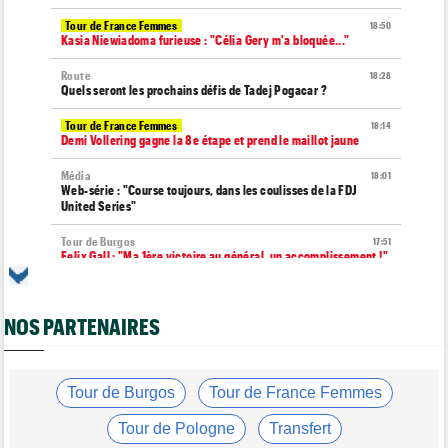
Tour de France Femmes
18:50
Kasia Niewiadoma furieuse : "Célia Gery m'a bloquée..."
Route
18:28
Quels seront les prochains défis de Tadej Pogacar ?
Tour de France Femmes
18:14
Demi Vollering gagne la 8e étape et prend le maillot jaune
Média
18:01
Web-série : "Course toujours, dans les coulisses de la FDJ
United Series"
Tour de Burgos
17:51
Felix Gall : "Ma 1ère victoire au général, un accomplissement !"
Route
17:37
Robert Gesink : "Le cyclisme moderne est beaucoup plus
NOS PARTENAIRES
propre..."
Tour de Pologne
17:16
Joao Almeida a dû abandonner après une chute
Tour de Burgos
Tour de France Femmes
Tour de Burgos
16:57
Nouveau coup d'arrêt pour Jarno Widar, contraint à l'abandon
Tour de Pologne
Transfert