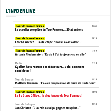
L'INFO EN LIVE
Tour de France Femmes
13:53
La startlist complète du Tour Femmes... 20 abandons
Tour de France Femmes
13:29
Lorena Wiebes : "La 8e étape ? Nous l'avons ciblé..."
Tour de France Femmes
13:09
Antonia Niedermaier : "Kasia ? J’ai toujours cru en elle"
Média
12:46
Cyclism’Actu recrute des rédacteurs… voici comment
candidater !
Tour de Burgos
12:24
Matthew Brennan : "J'avais l'impression de cuire de l'intérieur"
Tour de France Femmes
12:05
La 8e étape à Nice… la plus longue du Tour Femmes !
Tour de Pologne
11:50
Jan Christen : "J'aurais aussi pu gagner au sprint..."