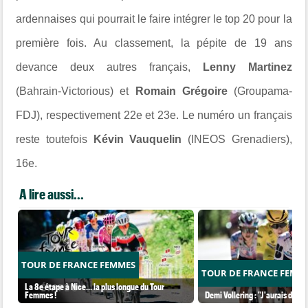
ardennaises qui pourrait le faire intégrer le top 20 pour la
première fois. Au classement, la pépite de 19 ans
devance deux autres français,
Lenny Martinez
(Bahrain-Victorious) et
Romain Grégoire
(Groupama-
FDJ), respectivement 22e et 23e. Le numéro un français
reste toutefois
Kévin Vauquelin
(INEOS Grenadiers),
16e.
A lire aussi...
TOUR DE FRANCE FEMMES
TOUR DE FRANCE FEMM
La 8e étape à Nice… la plus longue du Tour
Femmes !
Demi Vollering : "J'aurais dû ess