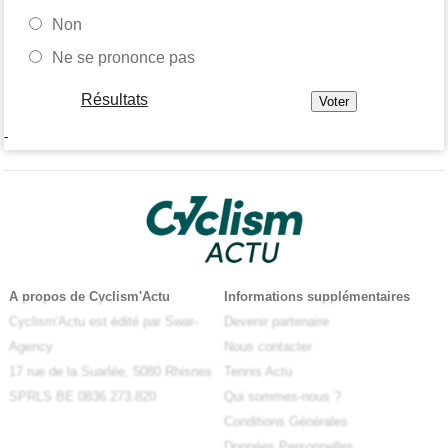
Non
Ne se prononce pas
Résultats
-
A propos de Cyclism'Actu
Informations supplémentaires
Cyclism'Actu est édité par Swar-
Devenir partenaire
Agency
Nous contacter
17 rue de la Suarlée, 5080 Rhisnes
Tennis Actu
SPRLS BE 0836.273.820
Qui sommes-nous ?
Conditions Générales
Données Personnelles