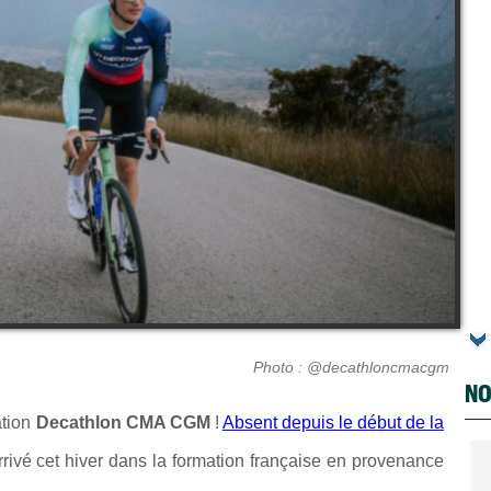
Photo : @decathloncmacgm
NO
ation
Decathlon CMA CGM
!
Absent depuis le début de la
rivé cet hiver dans la formation française en provenance