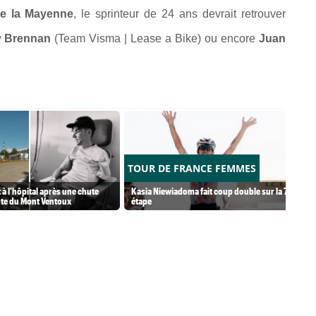
e la Mayenne
, le sprinteur de 24 ans devrait retrouver
w Brennan
(Team Visma | Lease a Bike) ou encore
Juan
TOUR DE FRANCE FEMMES
à l'hôpital après une chute
Kasia Niewiadoma fait coup double sur la 7e
nte du Mont Ventoux
étape