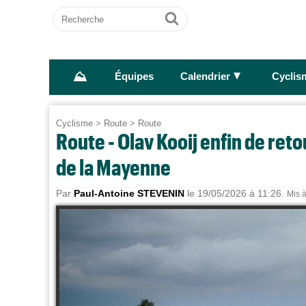
Recherche
Ok
⛰
►
Équipes
Calendrier
Cyclis
Cyclisme
>
Route
>
Route
Route - Olav Kooij enfin de ret
de la Mayenne
Par
Paul-Antoine STEVENIN
le 19/05/2026 à 11:26.
Mis à