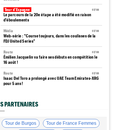
Tour d'Espagne
07/08
Le parcours de la 20e étape a été modifié en raison
d'éboulements
Média
07/08
Web-série : "Course toujours, dans les coulisses de la
FDJ United Series"
Route
07/08
Émilien Jacquelin va faire ses débuts en compétition le
16 août !
Route
07/08
Isaac Del Toro a prolongé avec UAE Team Emirates-XRG
pour 5 ans !
Route
07/08
Gesink : "Quand je suis passé pro, le dopage était
S PARTENAIRES
monnaie courante"
Transfert
07/08
Le Mercato vélo est ouvert... toutes les dernières infos
Tour de Burgos
Tour de France Femmes
et rumeurs