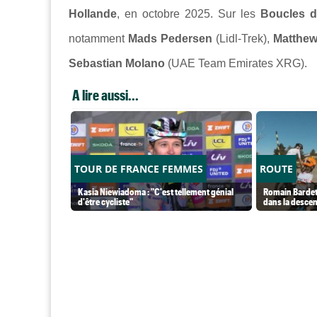
Hollande
, en octobre 2025. Sur les
Boucles d
notamment
Mads Pedersen
(Lidl-Trek),
Matthe
Sebastian Molano
(UAE Team Emirates XRG).
A lire aussi...
TOUR DE FRANCE FEMMES
ROUTE
Kasia Niewiadoma : "C'est tellement génial
Romain Bardet 
d'être cycliste"
dans la desce