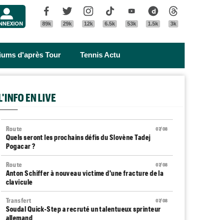
Menu
Facebook
Twitter
Instagram
Tik Tok
Youtube
Dailymotion
Threads
NNEXION
89k
29k
12k
6.5k
53k
1.5k
3k
riums d'après Tour
Tennis Actu
L'INFO EN LIVE
Route
07/08
Quels seront les prochains défis du Slovène Tadej
Pogacar ?
Route
07/08
Anton Schiffer à nouveau victime d'une fracture de la
clavicule
Transfert
07/08
Soudal Quick-Step a recruté un talentueux sprinteur
allemand