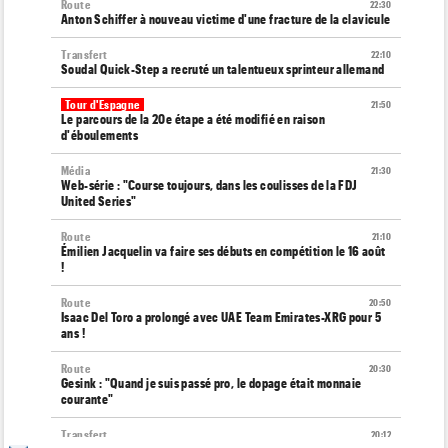
Route
22:30
Anton Schiffer à nouveau victime d'une fracture de la clavicule
Transfert
22:10
Soudal Quick-Step a recruté un talentueux sprinteur allemand
Tour d'Espagne
21:50
Le parcours de la 20e étape a été modifié en raison
d'éboulements
Média
21:30
Web-série : "Course toujours, dans les coulisses de la FDJ
United Series"
Route
21:10
Émilien Jacquelin va faire ses débuts en compétition le 16 août
!
Route
20:50
Isaac Del Toro a prolongé avec UAE Team Emirates-XRG pour 5
ans !
Route
20:30
Gesink : "Quand je suis passé pro, le dopage était monnaie
courante"
Transfert
20:12