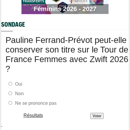
TRANSFERTS
Tour de Pologne
17:56
Féminins 2026 - 2027
Jan Christen : "J'ai dû me retenir pour ne pas attaquer trop tôt"
Tour de France Femmes
17:42
SONDAGE
Kasia Niewiadoma fait coup double sur la 7e étape
Tour de Pologne
17:28
Pauline Ferrand-Prévot peut-elle
Joao Almeida a abandonné après une nouvelle chute
conserver son titre sur le Tour de
France Femmes avec Zwift 2026
?
Oui
Non
Ne se prononce pas
Résultats
-