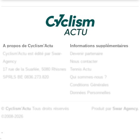
A propos de Cyclism'Actu
Informations supplémentaires
Cyclism'Actu est édité par Swar-
Devenir partenaire
Agency
Nous contacter
17 rue de la Suarlée, 5080 Rhisnes
Tennis Actu
SPRLS BE 0836.273.820
Qui sommes-nous ?
Conditions Générales
Données Personnelles
© Cyclism'Actu
Tous droits réservés
Produit par
Swar Agency
.
©2008-2026
-
-