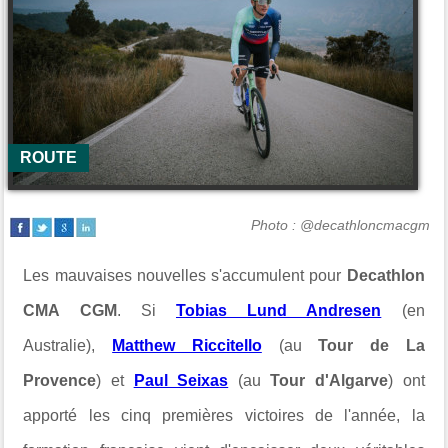
ROUTE
Photo : @decathloncmacgm
Les mauvaises nouvelles s'accumulent pour
Decathlon
CMA CGM
. Si
Tobias Lund Andresen
(en
Australie),
Matthew Riccitello
(au
Tour de La
Provence
) et
Paul Seixas
(au
Tour d'Algarve
) ont
apporté les cinq premières victoires de l'année, la