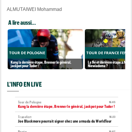
ALMUTAIWEI Mohammad
A lire aussi...
TOUR DE POLOGNE
TOUR DE FRANCE FEMM
Kung la dernière étape, Brenner le général,
La 9e et dernière étape à Nice..
jackpot pour Tudor !
Niewiadoma ?
L'INFO EN LIVE
Tour de Pologne
16:45
Kung la dernière étape, Brenner le général, jackpot pour Tudor !
Transfert
16:23
Joe Blackmore pourrait signer chez une armada du WorldTour
Route
16:07