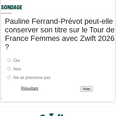
Tour de France Femmes
11:13
SONDAGE
La FDJ-SUEZ assume sa stratégie : "C'est ça, le cyclisme"
Pauline Ferrand-Prévot peut-elle
conserver son titre sur le Tour de
France Femmes avec Zwift 2026
?
Oui
Non
Ne se prononce pas
Résultats
-