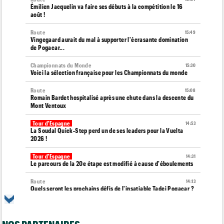
Émilien Jacquelin va faire ses débuts à la compétition le 16
août !
Route
15:49
Vingegaard aurait du mal à supporter l'écrasante domination
de Pogacar...
Championnats du Monde
15:30
Voici la sélection française pour les Championnats du monde
Route
15:08
Romain Bardet hospitalisé après une chute dans la descente du
Mont Ventoux
Tour d'Espagne
14:53
La Soudal Quick-Step perd un de ses leaders pour la Vuelta
2026 !
Tour d'Espagne
14:31
Le parcours de la 20e étape est modifié à cause d'éboulements
Route
14:13
Quels seront les prochains défis de l'insatiable Tadej Pogacar ?
Tour de France Femmes
13:55
Tadej Pogacar joue les supporters pour Urska Zigart