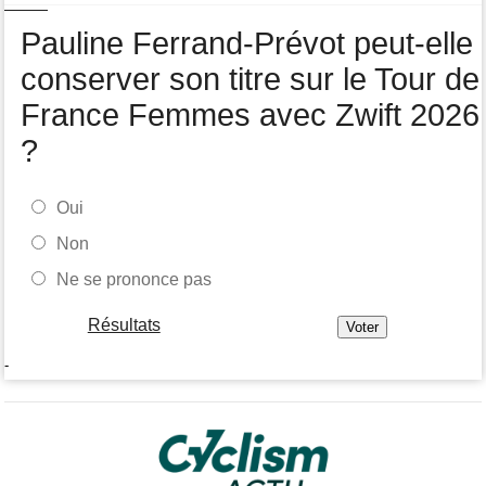
Tour de Pologne
07/08
Pauline Ferrand-Prévot peut-elle
Joao Almeida a abandonné après une nouvelle chute
conserver son titre sur le Tour de
France Femmes avec Zwift 2026
?
Oui
Non
Ne se prononce pas
Résultats
-