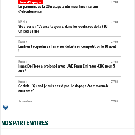
Tour d'Espagne
07/08
Le parcours de la 20e étape a été modifié en raison
d'éboulements
Média
07/08
Web-série : "Course toujours, dans les coulisses de la FDJ
United Series"
Route
07/08
Émilien Jacquelin va faire ses débuts en compétition le 16 août
!
Route
07/08
Isaac Del Toro a prolongé avec UAE Team Emirates-XRG pour 5
ans !
Route
07/08
Gesink : "Quand je suis passé pro, le dopage était monnaie
courante"
Transfert
07/08
Le Mercato vélo est ouvert... toutes les dernières infos et
rumeurs
NOS PARTENAIRES
Transfert
07/08
Lotto-Intermarché fait passer pro trois jeunes de sa formation