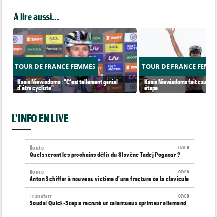
A lire aussi...
TOUR DE FRANCE FEMMES
TOUR DE FRANCE FEMM
Kasia Niewiadoma : "C'est tellement génial
Kasia Niewiadoma fait coup dou
d'être cycliste"
étape
L'INFO EN LIVE
Route
07/08
Quels seront les prochains défis du Slovène Tadej Pogacar ?
Route
07/08
Anton Schiffer à nouveau victime d'une fracture de la clavicule
Transfert
07/08
Soudal Quick-Step a recruté un talentueux sprinteur allemand