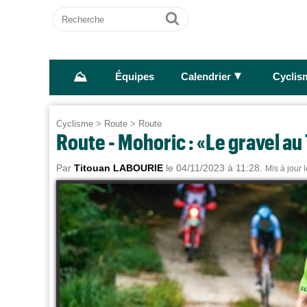
Recherche
Ok
⛰
►
Équipes
Calendrier
Cyclis
Cyclisme
>
Route
>
Route
Route - Mohoric : «Le gravel au T
Par
Titouan LABOURIE
le 04/11/2023 à 11:28.
Mis à jour 