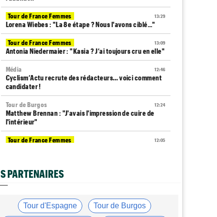
Tour de France Femmes
13:29
Lorena Wiebes : "La 8e étape ? Nous l'avons ciblé..."
Tour de France Femmes
13:09
Antonia Niedermaier : "Kasia ? J’ai toujours cru en elle"
Média
12:46
Cyclism’Actu recrute des rédacteurs… voici comment
candidater !
Tour de Burgos
12:24
Matthew Brennan : "J'avais l'impression de cuire de
l'intérieur"
Tour de France Femmes
12:05
La 8e étape à Nice… la plus longue du Tour Femmes !
Tour de Pologne
11:50
S PARTENAIRES
Jan Christen : "J'aurais aussi pu gagner au sprint..."
Transfert
11:28
Lotto-Intermarché va faire passer pro trois jeunes de
Tour d'Espagne
Tour de Burgos
sa formation