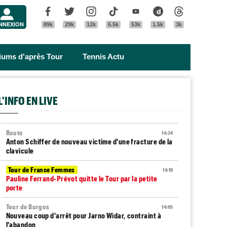
Menu
Facebook
Twitter
Instagram
Tik Tok
Youtube
Dailymotion
Threads
NNEXION
89k
29k
12k
6.5k
53k
1.5k
3k
riums d'après Tour
Tennis Actu
L'INFO EN LIVE
Route
14:34
Anton Schiffer de nouveau victime d'une fracture de la
clavicule
Tour de France Femmes
14:19
Pauline Ferrand-Prévot quitte le Tour par la petite
porte
Tour de Burgos
14:05
Nouveau coup d'arrêt pour Jarno Widar, contraint à
l'abandon