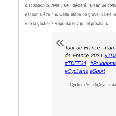
discussion ouverte"
, a-t-il déclaré.
"En fin de comp
est loin d'être fini. Cette étape de gravel va-t-e
elle la gâcher ? Réponse le 7 juillet prochain.
Tour de France - Parcou
de France 2024
#TD
#TDFF24
#Prudhom
#Cyclisme
#Sport
— Cyclism'Actu (@cyclisma