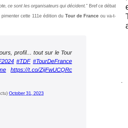
te, ce sont les organisateurs qui décident."
Bref ce débat
lle pimenter cette 111e édition du
Tour de France
ou va-t-
rs, profil... tout sur le Tour
F2024
#TDF
#TourDeFrance
me
https://t.co/ZijFwUCQRc
-
ctu)
October 31, 2023