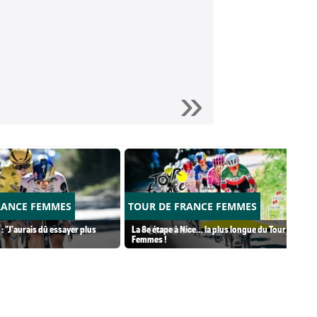
RANCE FEMMES
TOUR DE FRANCE FEMMES
: "J'aurais dû essayer plus
La 8e étape à Nice… la plus longue du Tour
Femmes !