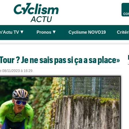
CO
►
►
m'Actu TV
Pronos
Cyclisme NOVO19
Crité
our ? Je ne sais pas si ça a sa place»
le 08/11/2023 à 16:29.