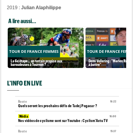
2019 :
Julian Alaphilippe
A lire aussi...
TOUR DE FRANCE FEMMES
TOUR DE FRANCE FEMM
La 6e étape… un terrain propice aux
Demi Vollering : "Marlen Reusse
baroudeuses à Tournon ?
à battre"
L'INFO EN LIVE
Route
16:22
Quels seront les prochains défis de Tadej Pogacar ?
Média
16:00
Nos vidéos de cyclisme sont sur Youtube : Cyclism'Actu TV
Route
15:37