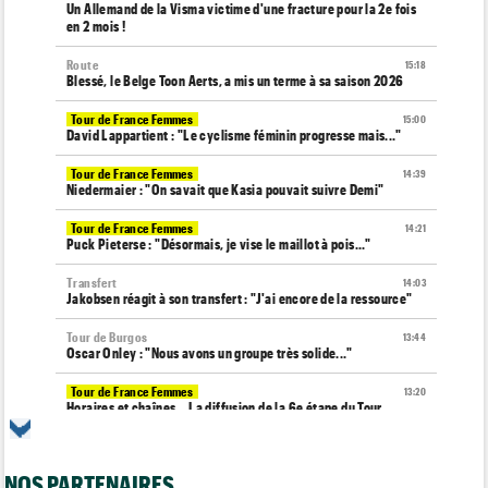
Un Allemand de la Visma victime d'une fracture pour la 2e fois
en 2 mois !
Route
15:18
Blessé, le Belge Toon Aerts, a mis un terme à sa saison 2026
Tour de France Femmes
15:00
David Lappartient : "Le cyclisme féminin progresse mais..."
Tour de France Femmes
14:39
Niedermaier : "On savait que Kasia pouvait suivre Demi"
Tour de France Femmes
14:21
Puck Pieterse : "Désormais, je vise le maillot à pois..."
Transfert
14:03
Jakobsen réagit à son transfert : "J'ai encore de la ressource"
Tour de Burgos
13:44
Oscar Onley : "Nous avons un groupe très solide..."
Tour de France Femmes
13:20
Horaires et chaînes… La diffusion de la 6e étape du Tour
Transfert
12:58
Le Mercato vélo est ouvert... voici toutes les dernières infos
NOS PARTENAIRES