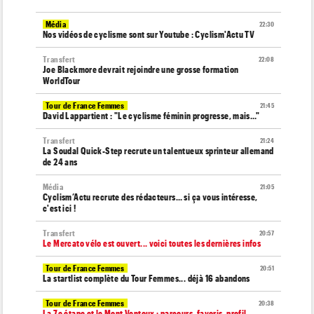
Média
22:30
Nos vidéos de cyclisme sont sur Youtube : Cyclism'Actu TV
Transfert
22:08
Joe Blackmore devrait rejoindre une grosse formation
WorldTour
Tour de France Femmes
21:45
David Lappartient : "Le cyclisme féminin progresse, mais…"
Transfert
21:24
La Soudal Quick-Step recrute un talentueux sprinteur allemand
de 24 ans
Média
21:05
Cyclism’Actu recrute des rédacteurs… si ça vous intéresse,
c'est ici !
Transfert
20:57
Le Mercato vélo est ouvert... voici toutes les dernières infos
Tour de France Femmes
20:51
La startlist complète du Tour Femmes... déjà 16 abandons
Tour de France Femmes
20:38
La 7e étape et le Mont Ventoux : parcours, favoris, profil…