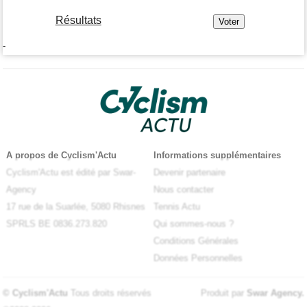
Résultats
-
A propos de Cyclism'Actu
Informations supplémentaires
Cyclism'Actu est édité par Swar-
Devenir partenaire
Agency
Nous contacter
17 rue de la Suarlée, 5080 Rhisnes
Tennis Actu
SPRLS BE 0836.273.820
Qui sommes-nous ?
Conditions Générales
Données Personnelles
© Cyclism'Actu
Tous droits réservés
Produit par
Swar Agency
.