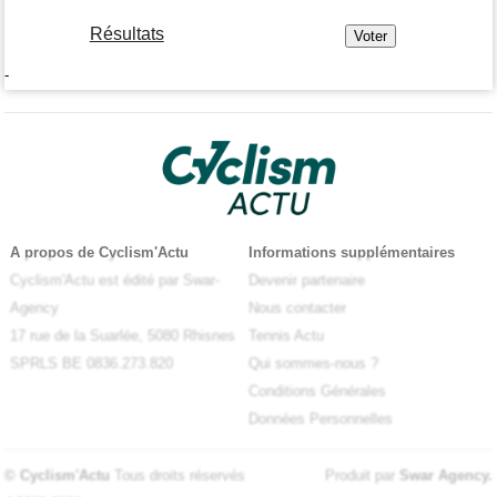
Résultats
-
A propos de Cyclism'Actu
Informations supplémentaires
Cyclism'Actu est édité par Swar-
Devenir partenaire
Agency
Nous contacter
17 rue de la Suarlée, 5080 Rhisnes
Tennis Actu
SPRLS BE 0836.273.820
Qui sommes-nous ?
Conditions Générales
Données Personnelles
© Cyclism'Actu
Tous droits réservés
Produit par
Swar Agency
.