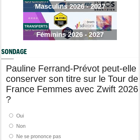
Émilien Jacquelin va faire ses débuts en compétition le 16 août
Masculins 2026 - 2027
!
Route
07/08
Isaac Del Toro a prolongé avec UAE Team Emirates-XRG pour 5
ans !
TRANSFERTS
Féminins 2026 - 2027
Transfert
07/08
Lotto-Intermarché fait passer pro trois jeunes de sa formation
SONDAGE
Tour de Burgos
07/08
Matthew Brennan : "Je me suis retrouvé un peu trop loin…"
Pauline Ferrand-Prévot peut-elle
conserver son titre sur le Tour de
France Femmes avec Zwift 2026
?
Oui
Non
Ne se prononce pas