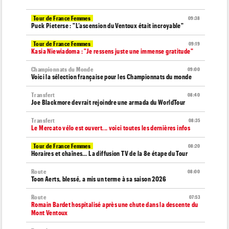
Tour de France Femmes
09:38
Puck Pieterse : "L’ascension du Ventoux était incroyable"
Tour de France Femmes
09:19
Kasia Niewiadoma : "Je ressens juste une immense gratitude"
Championnats du Monde
09:00
Voici la sélection française pour les Championnats du monde
Transfert
08:40
Joe Blackmore devrait rejoindre une armada du WorldTour
Transfert
08:35
Le Mercato vélo est ouvert... voici toutes les dernières infos
Tour de France Femmes
08:20
Horaires et chaînes… La diffusion TV de la 8e étape du Tour
Route
08:00
Toon Aerts, blessé, a mis un terme à sa saison 2026
Route
07:53
Romain Bardet hospitalisé après une chute dans la descente du
Mont Ventoux