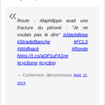
Route - Alaphilippe avait une
fracture du péroné : "Je ne
voulais pas le dire"
#Alaphilippe
#StradeBianche
#FCLS
#Wolfpack
#Ronde
https://t.co/aDP1uFA1np
#cyclisme
#cycling
— Cyclism'Actu (@cyclismactu)
April 11,
2024