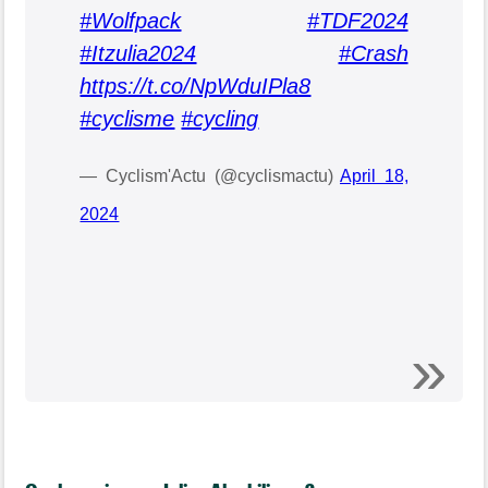
#Wolfpack
#TDF2024
#Itzulia2024
#Crash
https://t.co/NpWduIPla8
#cyclisme
#cycling
— Cyclism'Actu (@cyclismactu)
April 18,
2024