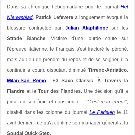
Dans sa chronique hebdomadaire pour le journal
Het
Nieuwsblad
,
Patrick Lefevere
a longuement évoqué la
blessure contractée par
Julian Alaphilippe
sur les
Strade Bianche
. Victime d'une lourde chute sur
l'épreuve italienne, le Français s'est fracturé le péroné,
mais au lieu de prendre du repos et de se soigner, il a
continué à courir, disputant diminué
Tirreno-Adriatico
,
Milan-San Remo
, l'
E3 Saxo Classic
,
À Travers la
Flandre
et le
Tour des Flandres
. Une décision qu'il a
prise en son âme et conscience -
"C’est mon erreur"
,
disait-il dans les colonne du journal
Le Parisien
le 11
avril dernier - ce qu'a confimé son manager général à la
Soudal Quick-Step
.