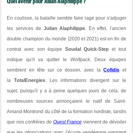
Quel avenir pour Julian Alaphilippe ?
En coulisse, la bataille semble faire rage pour s'adjuger
les services de
Julian Alaphilippe
. En effet, l'ancien
double champion du monde (2020 et 2021) est en fin de
contrat avec son équipe
Soudal Quick-Step
et tout
indique qu'il va quitter le
Wolfpack
. Deux équipes
semblent en tête sur ce dossier, avec la
Cofidis
et
la
TotalEnergies
. Les informations divergent sur le
sujet, puisqu'il y a à peine quelques jours de cela,
de
nombreuses sources annonçaient le natif de Saint-
Amand-Montrond du côté de la formation nordiste
, tandis
que nos confrères de
Ouest France
viennent de dévoiler
que les négociations avec l'écurie vendéenne viennent