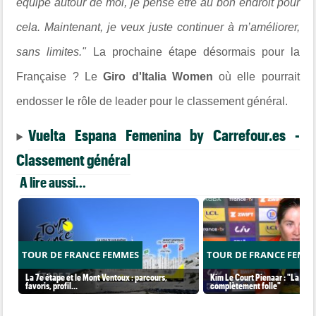
équipe autour de moi, je pense être au bon endroit pour
cela. Maintenant, je veux juste continuer à m’améliorer,
sans limites."
La prochaine étape désormais pour la
Française ? Le
Giro d'Italia Women
où elle pourrait
endosser le rôle de leader pour le classement général.
Vuelta Espana Femenina by Carrefour.es -
Classement général
A lire aussi...
TOUR DE FRANCE FEMMES
TOUR DE FRANCE FEMM
La 7e étape et le Mont Ventoux : parcours,
Kim Le Court Pienaar : "La cour
favoris, profil…
complètement folle"