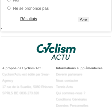
Non
Ne se prononce pas
Résultats
-
A propos de Cyclism'Actu
Informations supplémentaires
Cyclism'Actu est édité par Swar-
Devenir partenaire
Agency
Nous contacter
17 rue de la Suarlée, 5080 Rhisnes
Tennis Actu
SPRLS BE 0836.273.820
Qui sommes-nous ?
Conditions Générales
Données Personnelles