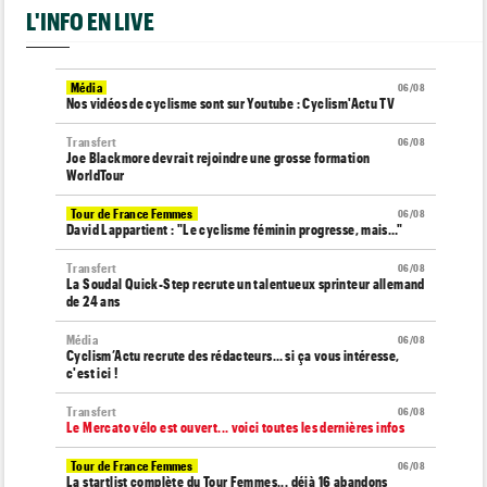
L'INFO EN LIVE
Média
06/08
Nos vidéos de cyclisme sont sur Youtube : Cyclism'Actu TV
Transfert
06/08
Joe Blackmore devrait rejoindre une grosse formation
WorldTour
Tour de France Femmes
06/08
David Lappartient : "Le cyclisme féminin progresse, mais…"
Transfert
06/08
La Soudal Quick-Step recrute un talentueux sprinteur allemand
de 24 ans
Média
06/08
Cyclism’Actu recrute des rédacteurs… si ça vous intéresse,
c'est ici !
Transfert
06/08
Le Mercato vélo est ouvert... voici toutes les dernières infos
Tour de France Femmes
06/08
La startlist complète du Tour Femmes... déjà 16 abandons