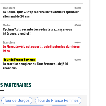
Transfert
06/08
La Soudal Quick-Step recrute un talentueux sprinteur
allemand de 24 ans
Média
06/08
Cyclism’Actu recrute des rédacteurs… si ça vous
intéresse, c'est ici !
Transfert
06/08
Le Mercato vélo est ouvert... voici toutes les dernières
infos
Tour de France Femmes
06/08
La startlist complète du Tour Femmes... déjà 16
abandons
Tour de France Femmes
06/08
La 7e étape et le Mont Ventoux : parcours, favoris,
S PARTENAIRES
profil…
Tour du Portugal
06/08
La surprise Francisco Campos remporte la 1ère étape
Tour de Burgos
Tour de France Femmes