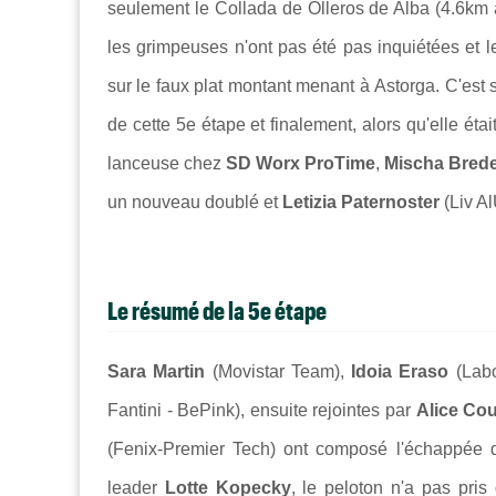
seulement le Collada de Olleros de Alba (4.6km à 
les grimpeuses n'ont pas été pas inquiétées et le
sur le faux plat montant menant à Astorga. C'est so
de cette 5e étape et finalement, alors qu'elle étai
lanceuse chez
SD Worx ProTime
,
Mischa Bred
un nouveau doublé et
Letizia Paternoster
(Liv A
Le résumé de la 5e étape
Sara Martin
(Movistar Team),
Idoia Eraso
(Lab
Fantini - BePink), ensuite rejointes par
Alice Co
(Fenix-Premier Tech) ont composé l'échappée d
leader
Lotte Kopecky
, le peloton n'a pas pris