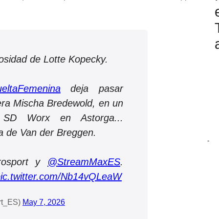
osidad de Lotte Kopecky.
eltaFemenina
deja pasar
ra Mischa Bredewold, en un
 SD Worx en Astorga...
a de Van der Breggen.
-
rosport y
@StreamMaxES
.
ic.twitter.com/Nb14vQLeaW
rt_ES)
May 7, 2026