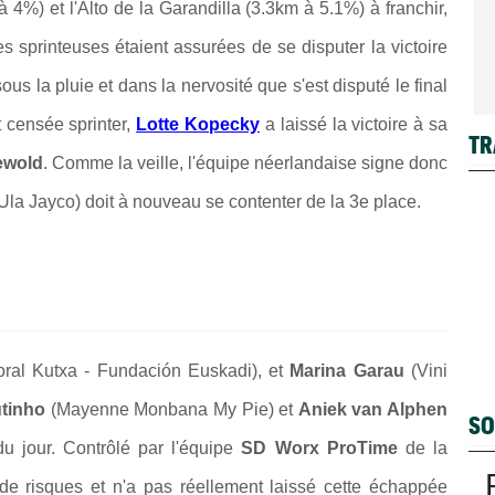
4%) et l'Alto de la Garandilla (3.3km à 5.1%) à franchir,
s sprinteuses étaient assurées de se disputer la victoire
us la pluie et dans la nervosité que s'est disputé le final
t censée sprinter,
Lotte Kopecky
a laissé la victoire à sa
TR
ewold
. Comme la veille, l'équipe néerlandaise signe donc
lUla Jayco) doit à nouveau se contenter de la 3e place.
oral Kutxa - Fundación Euskadi), et
Marina Garau
(Vini
utinho
(Mayenne Monbana My Pie) et
Aniek van Alphen
SO
u jour. Contrôlé par l'équipe
SD Worx ProTime
de la
 de risques et n'a pas réellement laissé cette échappée