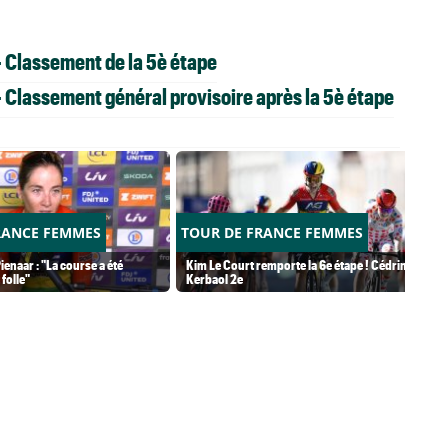
 Classement de la 5è étape
 Classement général provisoire après la 5è étape
RANCE FEMMES
TOUR DE FRANCE FEMMES
ienaar : "La course a été
Kim Le Court remporte la 6e étape ! Cédrine
folle"
Kerbaol 2e