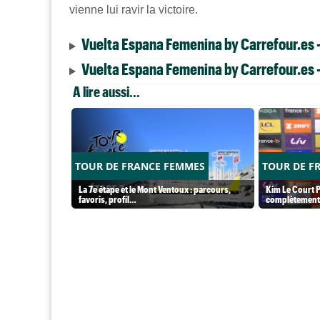
vienne lui ravir la victoire.
Vuelta Espana Femenina by Carrefour.es -
Vuelta Espana Femenina by Carrefour.es -
A lire aussi...
TOUR DE FRANCE FEMMES
TOUR DE F
La 7e étape et le Mont Ventoux : parcours,
Kim Le Court P
favoris, profil…
complètement 