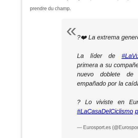
prendre du champ.
?❤️ La extrema gener
La líder de
#LaVu
primera a su compañe
nuevo doblete de
empañado por la caíd
? Lo viviste en Eu
#LaCasaDelCiclismo
p
— Eurosport.es (@Eurospo