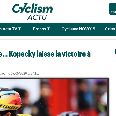
CO
►
►
m'Actu TV
Pronos
Cyclisme NOVO19
Crité
... Kopecky laisse la victoire à
 jour le 07/05/2026 à 17:11.