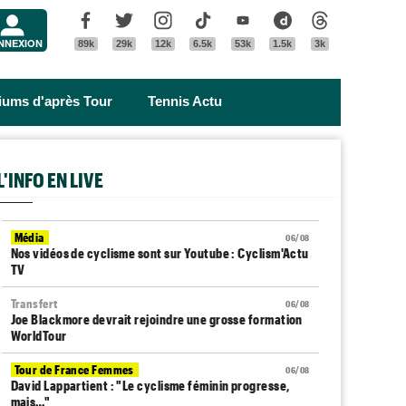
Menu
Facebook
Twitter
Instagram
Tik Tok
Youtube
Dailymotion
Threads
NNEXION
89k
29k
12k
6.5k
53k
1.5k
3k
riums d'après Tour
Tennis Actu
L'INFO EN LIVE
Média
06/08
Nos vidéos de cyclisme sont sur Youtube : Cyclism'Actu
TV
Transfert
06/08
Joe Blackmore devrait rejoindre une grosse formation
WorldTour
Tour de France Femmes
06/08
David Lappartient : "Le cyclisme féminin progresse,
mais…"