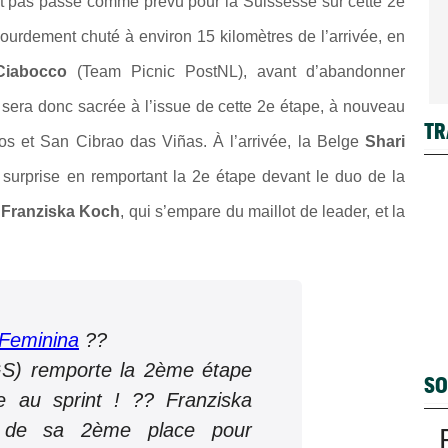
st pas passé comme prévu pour la Suissesse sur cette 2e
lourdement chuté à environ 15 kilomètres de l’arrivée, en
Ciabocco
(Team Picnic PostNL), avant d’abandonner
 sera donc sacrée à l’issue de cette 2e étape, à nouveau
TR
os
et
San Cibrao das Viñas
. À l’arrivée, la Belge
Shari
a surprise en remportant la 2e étape devant le duo de la
e
Franziska Koch
, qui s’empare du maillot de leader, et la
Feminina
??
GS) remporte la 2ème étape
SO
e au sprint ! ?? Franziska
e de sa 2ème place pour