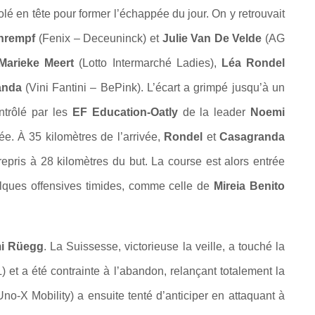
é en tête pour former l’échappée du jour. On y retrouvait
hrempf
(Fenix – Deceuninck) et
Julie Van De Velde
(AG
Marieke Meert
(Lotto Intermarché Ladies),
Léa Rondel
anda
(Vini Fantini – BePink). L’écart a grimpé jusqu’à un
trôlé par les
EF Education-Oatly
de la leader
Noemi
ée. À 35 kilomètres de l’arrivée,
Rondel
et
Casagranda
 repris à 28 kilomètres du but. La course est alors entrée
ques offensives timides, comme celle de
Mireia Benito
i Rüegg
. La Suissesse, victorieuse la veille, a touché la
et a été contrainte à l’abandon, relançant totalement la
no-X Mobility) a ensuite tenté d’anticiper en attaquant à