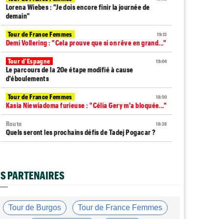
Lorena Wiebes : "Je dois encore finir la journée de
demain"
Tour de France Femmes
19:13
Demi Vollering : "Cela prouve que si on rêve en grand..."
Tour d'Espagne
19:04
Le parcours de la 20e étape modifié à cause
d'éboulements
Tour de France Femmes
18:50
Kasia Niewiadoma furieuse : "Célia Gery m'a bloquée..."
Route
18:28
Quels seront les prochains défis de Tadej Pogacar ?
Tour de France Femmes
18:14
Demi Vollering gagne la 8e étape et prend le maillot
jaune
S PARTENAIRES
Média
18:01
Web-série : "Course toujours, dans les coulisses de la
FDJ United Series"
Tour de Burgos
Tour de France Femmes