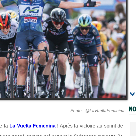
NO
Photo : @LaVueltaFeminina
de la
La Vuelta Femenina
! Après la victoire au sprint de