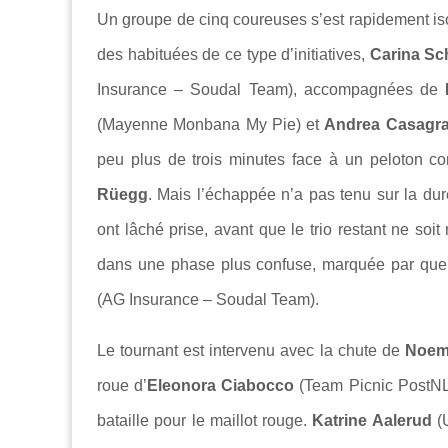
Un groupe de cinq coureuses s’est rapidement isol
des habituées de ce type d’initiatives,
Carina Sc
Insurance – Soudal Team), accompagnées de
(Mayenne Monbana My Pie) et
Andrea Casagr
peu plus de trois minutes face à un peloton con
Rüegg
. Mais l’échappée n’a pas tenu sur la dur
ont lâché prise, avant que le trio restant ne soit
dans une phase plus confuse, marquée par quel
(AG Insurance – Soudal Team).
Le tournant est intervenu avec la chute de
Noem
roue d’
Eleonora Ciabocco
(Team Picnic PostNL) 
bataille pour le maillot rouge.
Katrine Aalerud
(U