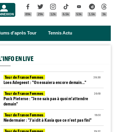
Menu
Facebook
Twitter
Instagram
Tik Tok
Youtube
Dailymotion
Threads
NNEXION
89k
29k
12k
6.5k
53k
1.5k
3k
riums d'après Tour
Tennis Actu
L'INFO EN LIVE
Tour de France Femmes
20:30
Loes Adegeest : "On essaiera encore demain..."
Tour de France Femmes
20:10
Puck Pieterse : "Je ne sais pas à quoi m'attendre
demain"
Tour de France Femmes
19:51
Niedermaier : "J’ai dit à Kasia que ce n’est pas fini"
Tour de France Femmes
19:32