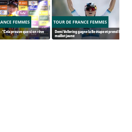
RANCE FEMMES
TOUR DE FRANCE FEMMES
 : "Cela prouve que si on rêve
Demi Vollering gagne la 8e étape et prend le
maillot jaune