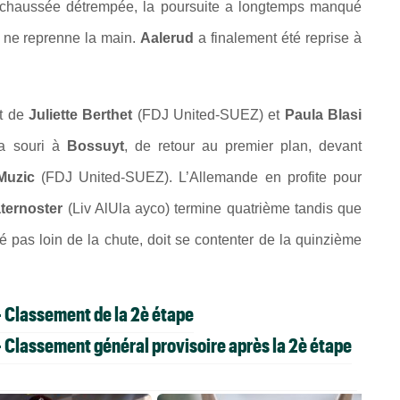
ne chaussée détrempée, la poursuite a longtemps manqué
e
ne reprenne la main.
Aalerud
a finalement été reprise à
nt de
Juliette Berthet
(FDJ United-SUEZ) et
Paula Blasi
 a souri à
Bossuyt
, de retour au premier plan, devant
Muzic
(FDJ United-SUEZ). L’Allemande en profite pour
aternoster
(Liv AlUla ayco) termine quatrième tandis que
 pas loin de la chute, doit se contenter de la quinzième
 Classement de la 2è étape
 Classement général provisoire après la 2è étape