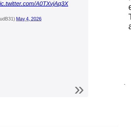
ic.twitter.com/A0TXvjAq3X
audB31)
May 4, 2026
-