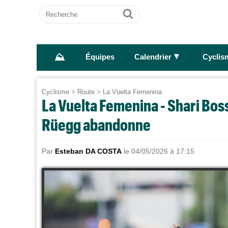
Recherche
Ok
⛰
►
Équipes
Calendrier
Cyclis
Cyclisme
>
Route
>
La Vuelta Femenina
La Vuelta Femenina - Shari Boss
Rüegg abandonne
Par
Esteban DA COSTA
le 04/05/2026 à 17:15