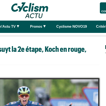
CO
►
►
m'Actu TV
Pronos
Cyclisme NOVO19
Crité
uyt la 2e étape, Koch en rouge,