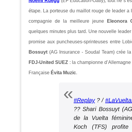
Noemi Rüegg
(EF Education-Oatly), tout ne s’e
étape. La porteuse du maillot rouge de leader a 
compagnie de la meilleure jeune
Eleonora 
quelques minutes plus tard. Une nouvelle leader
promise aux puncheuses-sprinteuses entre
Lobi
Bossuyt
(
AG Insurance - Soudal Team
) crée l
FDJ-United SUEZ
: la championne d’Allemagn
Française
Évita Muzic
.
#Replay
? /
#LaVuelta
?? Shari Bossuyt (A
de la Vuelta féminin
Koch (TFS) profit