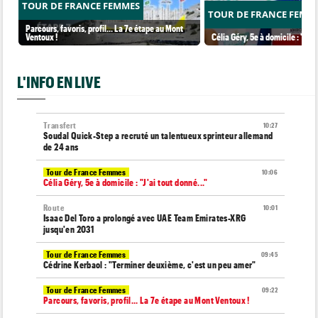
TOUR DE FRANCE FEMMES
TOUR DE FRANCE FEMM
Parcours, favoris, profil… La 7e étape au Mont
Ventoux !
Célia Géry, 5e à domicile : "J'ai
L'INFO EN LIVE
Transfert
10:27
Soudal Quick-Step a recruté un talentueux sprinteur allemand
de 24 ans
Tour de France Femmes
10:06
Célia Géry, 5e à domicile : "J'ai tout donné..."
Route
10:01
Isaac Del Toro a prolongé avec UAE Team Emirates-XRG
jusqu'en 2031
Tour de France Femmes
09:45
Cédrine Kerbaol : "Terminer deuxième, c'est un peu amer"
Tour de France Femmes
09:22
Parcours, favoris, profil… La 7e étape au Mont Ventoux !