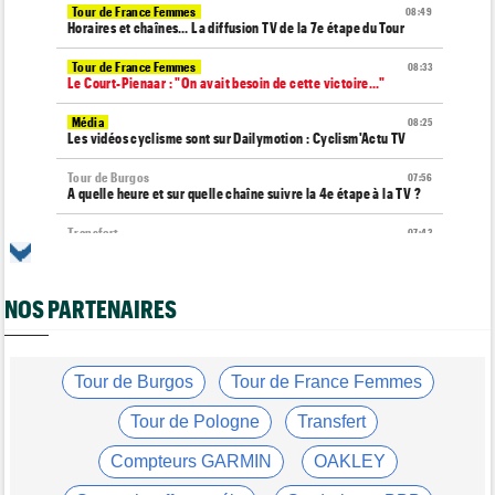
Tour de France Femmes
08:49
Horaires et chaînes… La diffusion TV de la 7e étape du Tour
Tour de France Femmes
08:33
Le Court-Pienaar : "On avait besoin de cette victoire..."
Média
08:25
Les vidéos cyclisme sont sur Dailymotion : Cyclism'Actu TV
Tour de Burgos
07:56
A quelle heure et sur quelle chaîne suivre la 4e étape à la TV ?
Transfert
07:43
Le Mercato vélo est ouvert... les toutes les dernières infos
Route
07:33
NOS PARTENAIRES
L'une des plus anciennes équipes du peloton va disparaître en
2027
Tour de Pologne
07:10
Diffusion TV... quelle heure et quelle chaîne la 5e étape ?
Tour de Burgos
Tour de France Femmes
Tour de Burgos
07:00
Tour de Pologne
Transfert
Felix Gall : "L'objectif ? Conserver ce maillot de leader"
Compteurs GARMIN
OAKLEY
Média
06/08
Nos vidéos de cyclisme sont sur Youtube : Cyclism'Actu TV