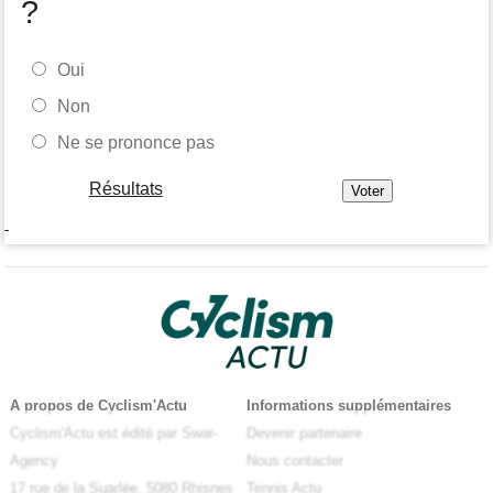
?
Oui
Non
Ne se prononce pas
Résultats
-
A propos de Cyclism'Actu
Informations supplémentaires
Cyclism'Actu est édité par Swar-
Devenir partenaire
Agency
Nous contacter
17 rue de la Suarlée, 5080 Rhisnes
Tennis Actu