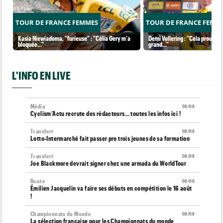
TOUR DE FRANCE FEMMES
TOUR DE FRANCE FEMM
Kasia Niewiadoma, "furieuse" : "Célia Gery m'a
Demi Vollering : "Cela prouve q
bloquée..."
grand..."
L'INFO EN LIVE
Média
08/08
Cyclism’Actu recrute des rédacteurs… toutes les infos ici !
Transfert
08/08
Lotto-Intermarché fait passer pro trois jeunes de sa formation
Transfert
08/08
Joe Blackmore devrait signer chez une armada du WorldTour
Route
08/08
Émilien Jacquelin va faire ses débuts en compétition le 16 août
!
Championnats du Monde
08/08
La sélection française pour les Championnats du monde