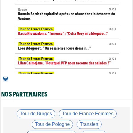
Route
08/08
Romain Bardet hospitalisé après une chute dans la descente du
Ventoux
Tour de France Femmes
08/08
Kasia Niewiadoma, "furieuse" : "Célia Gery m'a bloquée..."
Tour de France Femmes
08/08
Loes Adegeest : "On essaiera encore demain..."
Tour de France Femmes
08/08
Lilan Calmejane: "Pourquoi PFP nous raconte des salades ?"
Tour de France Femmes
08/08
Puck Pieterse : "Je ne sais pas à quoi m'attendre demain"
Tour de France Femmes
08/08
NOS PARTENAIRES
Niedermaier : "J’ai dit à Kasia que ce n’est pas fini"
Tour de Burgos
08/08
Felix Gall : "Ma 1ère victoire au général : un accomplissement !"
Tour de Burgos
Tour de France Femmes
Tour de France Femmes
08/08
Lorena Wiebes : "Je dois encore finir la journée de demain"
Tour de Pologne
Transfert
Tour de France Femmes
08/08