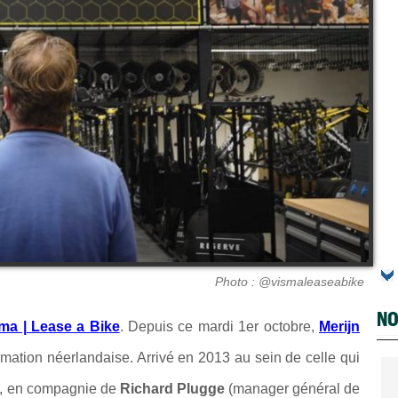
Photo : @vismaleaseabike
NO
ma | Lease a Bike
. Depuis ce mardi 1er octobre,
Merijn
formation néerlandaise. Arrivé en 2013 au sein de celle qui
, en compagnie de
Richard Plugge
(manager général de