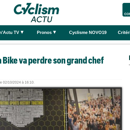
CO
►
►
m'Actu TV
Pronos
Cyclisme NOVO19
Crité
a Bike va perdre son grand chef
 le 02/10/2024 à 16:10.