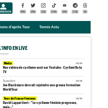
Menu
Facebook
Twitter
Instagram
Tik Tok
Youtube
Dailymotion
Threads
NNEXION
89k
29k
12k
6.5k
53k
1.5k
3k
riums d'après Tour
Tennis Actu
L'INFO EN LIVE
Média
06/08
Nos vidéos de cyclisme sont sur Youtube : Cyclism'Actu
TV
Transfert
06/08
Joe Blackmore devrait rejoindre une grosse formation
WorldTour
Tour de France Femmes
06/08
David Lappartient : "Le cyclisme féminin progresse,
mais…"