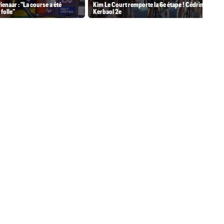
ienaar : "La course a été
Kim Le Court remporte la 6e étape ! Cédrine
folle"
Kerbaol 2e