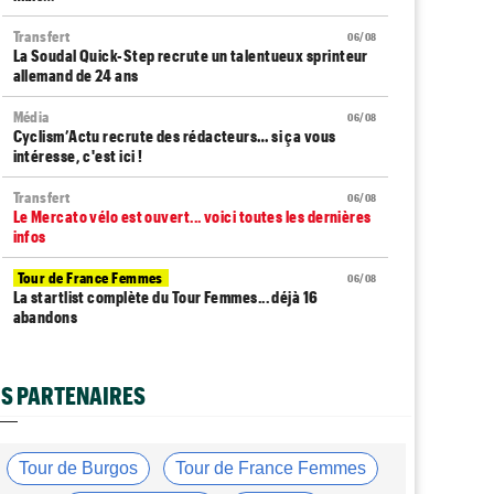
Transfert
06/08
La Soudal Quick-Step recrute un talentueux sprinteur
allemand de 24 ans
Média
06/08
Cyclism’Actu recrute des rédacteurs… si ça vous
intéresse, c'est ici !
Transfert
06/08
Le Mercato vélo est ouvert... voici toutes les dernières
infos
Tour de France Femmes
06/08
La startlist complète du Tour Femmes... déjà 16
abandons
Tour de France Femmes
06/08
La 7e étape et le Mont Ventoux : parcours, favoris,
S PARTENAIRES
profil…
Tour du Portugal
06/08
La surprise Francisco Campos remporte la 1ère étape
Tour de Burgos
Tour de France Femmes